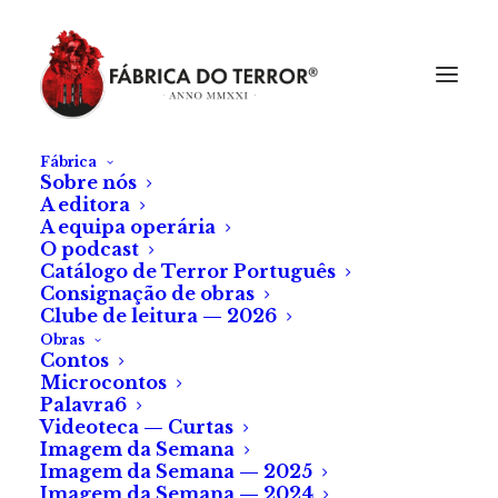
Fábrica
Sobre nós
A editora
A equipa operária
O podcast
Catálogo de Terror Português
Consignação de obras
Clube de leitura — 2026
Obras
Contos
Microcontos
«Crepúsculos», de
Palavra6
Videoteca — Curtas
Vampires in Space,
Imagem da Semana
em Guimarães
Imagem da Semana — 2025
Imagem da Semana — 2024