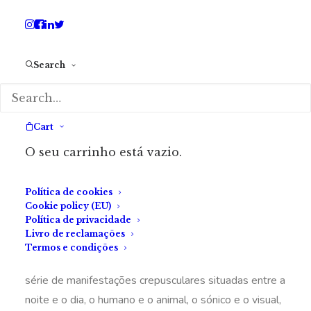
Internacional de Arte – La Biennale di
Venezia. A entrada neste programa é
gratuita, convidando todos a participar
nesta proposta do Centro Internacional
das Artes José de Guimarães.
Search
Depois da Fundação Gulbenkian (Lisboa),
a Black Box e a Praça do CIAJG são palco
Cart
do programa público
Crepúsculos
, de
O seu carrinho está vazio.
Vampires in Space, o projeto de Pedro
Neves Marques para a Representação
Oficial Portuguesa na 59.ª Exposição
Internacional de Arte – La Biennale di
Política de cookies
Venezia.
Cookie policy (EU)
Política de privacidade
Livro de reclamações
Termos e condições
Comissariado por Filipa Ramos,
Crepúsculos
é uma
série de manifestações crepusculares situadas entre a
noite e o dia, o humano e o animal, o sónico e o visual,