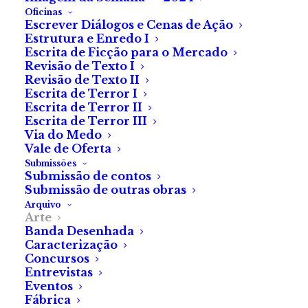
Oficinas
Escrever Diálogos e Cenas de Ação
Um convite ao
Estrutura e Enredo I
Escrita de Ficção para o Mercado
público a viajar no
Revisão de Texto I
CIAJG de várias
Revisão de Texto II
Escrita de Terror I
formas e por entre
Escrita de Terror II
Escrita de Terror III
diversas temáticas
Via do Medo
Vale de Oferta
Submissões
Submissão de contos
Entre a noite e o dia, o
Submissão de outras obras
humano e o animal, o sónico
Arquivo
e o visual, o local e o global, o
Arte
Banda Desenhada
CIAJG apresenta a 27 de
Caracterização
outubro a segunda sessão do
Concursos
Entrevistas
programa público do projeto
Eventos
de Pedro Neves Marques para
Fábrica