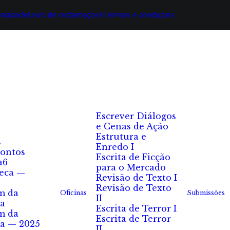
ivacidade
Livro de reclamações
Termos e condições
Escrever Diálogos
e Cenas de Ação
Estrutura e
s
Enredo I
ontos
Escrita de Ficção
a6
para o Mercado
eca —
Revisão de Texto I
Revisão de Texto
m da
Oficinas
Submissões
II
a
Escrita de Terror I
m da
Escrita de Terror
a — 2025
II