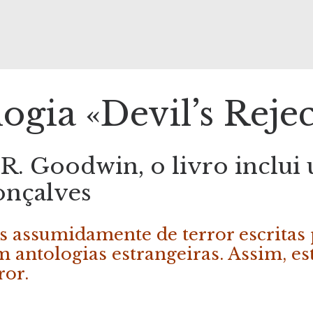
logia «Devil’s Reje
R. Goodwin, o livro inclui
onçalves
ias assumidamente de terror escritas
m antologias estrangeiras. Assim, e
ror.