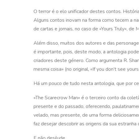
O terror é o elo unificador destes contos. Histór
Alguns contos inovam na forma como tecem a narr
de cartas e jornais, no caso de «Yours Truly», de
Além disso, muitos dos autores e das personag
é importante, pois, deste modo, a antologia po
criadores deste género. Como argumenta R. Shane
mesma coisa» (no original, «If you don’t see yourse
Há um pouco de tudo nesta antologia, que por ce
«The Scarecrow Man» é o terceiro conto da colet
presente e do passado, oferecendo, paulatinamen
velado, mas presente, de uma forma deliciosame
faz desejar descobrir as origens da sua estranha
E não desilude.