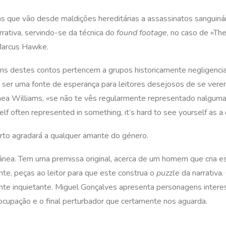
ias que vão desde maldições hereditárias a assassinatos sanguiná
ativa, servindo-se da técnica do
found footage
, no caso de «Th
 Marcus Hawke.
ens destes contos pertencem a grupos historicamente negligenc
de ser uma fonte de esperança para leitores desejosos de se ve
a Williams, «se não te vês regularmente representado nalguma co
lf often represented in something, it’s hard to see yourself as a c
rto agradará a qualquer amante do género.
ânea. Tem uma premissa original, acerca de um homem que cria es
te, peças ao leitor para que este construa o
puzzle
da narrativa.
nte inquietante. Miguel Gonçalves apresenta personagens intere
 ocupação e o final perturbador que certamente nos aguarda.