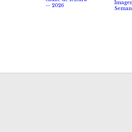
Image
— 2026
Seman