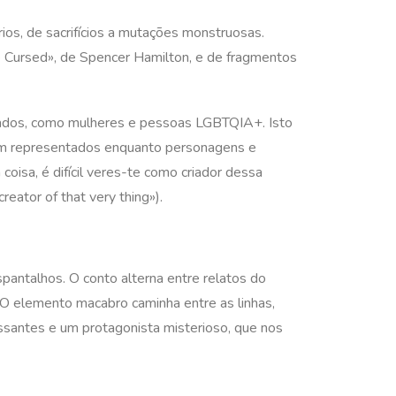
rios, de sacrifícios a mutações monstruosas.
e Cursed», de Spencer Hamilton, e de fragmentos
iados, como mulheres e pessoas LGBTQIA+. Isto
rem representados enquanto personagens e
isa, é difícil veres-te como criador dessa
reator of that very thing»).
pantalhos. O conto alterna entre relatos do
 O elemento macabro caminha entre as linhas,
ssantes e um protagonista misterioso, que nos