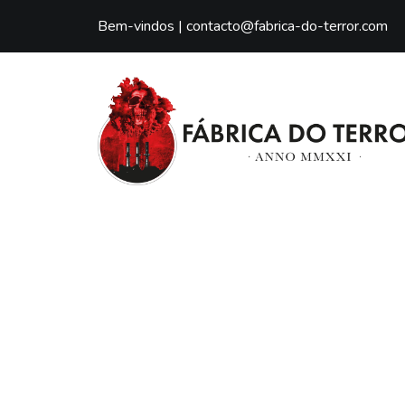
Bem-vindos |
contacto@fabrica-do-terror.com