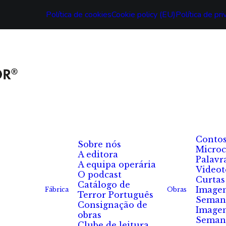
Política de cookies
Cookie policy (EU)
Política de pr
Conto
Sobre nós
Microc
A editora
Palavr
A equipa operária
Videot
O podcast
Curtas
Catálogo de
Image
Fábrica
Obras
Terror Português
Seman
Consignação de
Image
obras
Seman
Clube de leitura