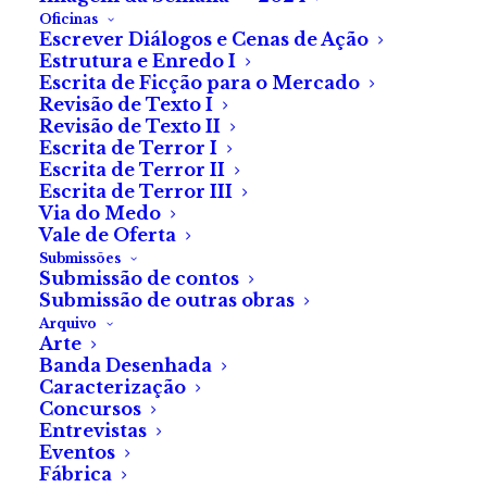
Oficinas
Escrever Diálogos e Cenas de Ação
Estrutura e Enredo I
Escrita de Ficção para o Mercado
Revisão de Texto I
Revisão de Texto II
Crítica a «Nada Há a
Escrita de Terror I
Escrita de Terror II
Temer», de Raquel
Escrita de Terror III
Via do Medo
Fontão
Vale de Oferta
Submissões
Submissão de contos
Uma escritora
Submissão de outras obras
Arquivo
bloqueada, duas «trad
Arte
Banda Desenhada
wives» e uma quinta.
Caracterização
Concursos
O que pode correr
Entrevistas
Eventos
mal?
Fábrica