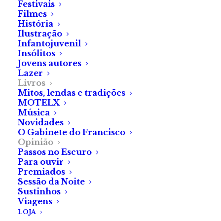
Festivais
Filmes
Mostrando o
História
Ilustração
amadurecimento da escrita
Infantojuvenil
desde a sua obra de estreia,
Insólitos
Raquel Fontão presenteia-
Jovens autores
Lazer
nos com um livro que nos
Livros
leva a questionar até ao
Mitos, lendas e tradições
MOTELX
último minuto.
Música
Novidades
O Gabinete do Francisco
Opinião
Passos no Escuro
Para ouvir
Premiados
Sessão da Noite
Sustinhos
Viagens
Laura Silva
LOJA