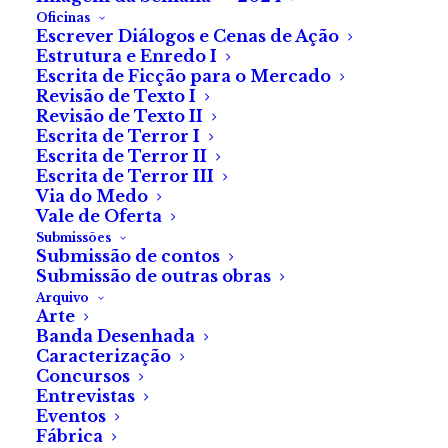
A partir de julho, a
Oficinas
Escrever Diálogos e Cenas de Ação
plataforma de
Estrutura e Enredo I
Escrita de Ficção para o Mercado
streaming
Filmin
Revisão de Texto I
Portugal tem uma
Revisão de Texto II
Escrita de Terror I
seleção de filmes e
Escrita de Terror II
Escrita de Terror III
séries recomendados
Via do Medo
Vale de Oferta
pela Fábrica do Terror
Submissões
Submissão de contos
Submissão de outras obras
A lista inclui várias obras
Arquivo
Arte
clássicas e contemporâneas,
Banda Desenhada
para todos os gostos dentro
Caracterização
Concursos
do terror.
Entrevistas
Eventos
Fábrica