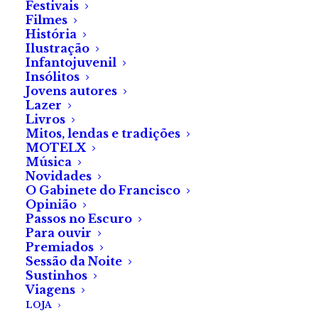
Festivais
Filmes
História
Ilustração
Infantojuvenil
Insólitos
Jovens autores
Lazer
Livros
Mitos, lendas e tradições
MOTELX
Música
Novidades
O Gabinete do Francisco
Opinião
Não é incomum, nas plataformas de
streaming
,
Passos no Escuro
Para ouvir
passarmos algum tempo a tentar decidir qual será a
Premiados
nossa próxima visualização.
Sessão da Noite
Sustinhos
Viagens
LOJA
A Fábrica do Terror simplifica assim a