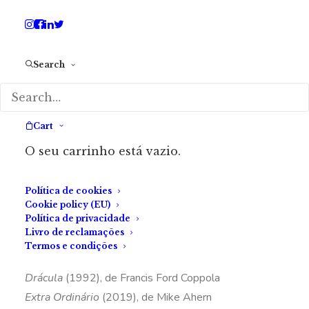
escolha de um bom filme ou série de terror
com uma lista de recomendações, algumas
até já abordadas na nossa secção
cinematográfica,
Sessão da Noite
.
Search
Nesta lista, podem encontrar as seguintes obras,
Cart
clássicas e contemporâneas:
O seu carrinho está vazio.
Política de cookies
O Senhor Babadook
(2014), de Jennifer Kent
Cookie policy (EU)
Host
(2020), de Rob Savage
Política de privacidade
Livro de reclamações
Os Inocentes
(2021), de Eskil Vogt
Termos e condições
Ovo
(2022), de Hanna Bergholm
Drácula
(1992), de Francis Ford Coppola
Extra Ordinário
(2019), de Mike Ahern