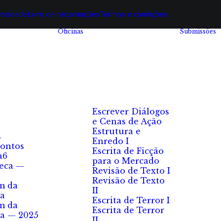
ivacidade
Livro de reclamações
Termos e condições
Oficinas
Submissões
Escrever Diálogos
e Cenas de Ação
Estrutura e
s
Enredo I
ontos
Escrita de Ficção
a6
para o Mercado
eca —
Revisão de Texto I
Revisão de Texto
m da
II
a
Escrita de Terror I
m da
Escrita de Terror
a — 2025
II