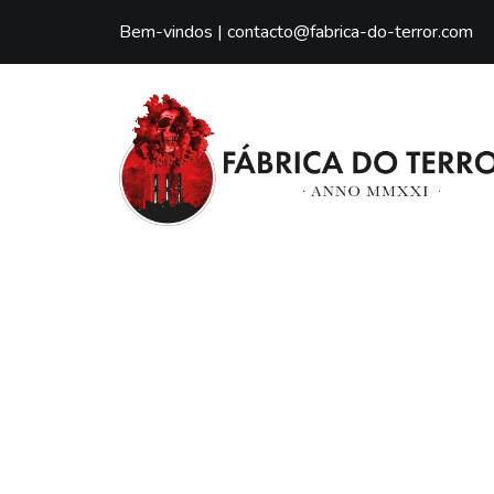
Bem-vindos |
contacto@fabrica-do-terror.com