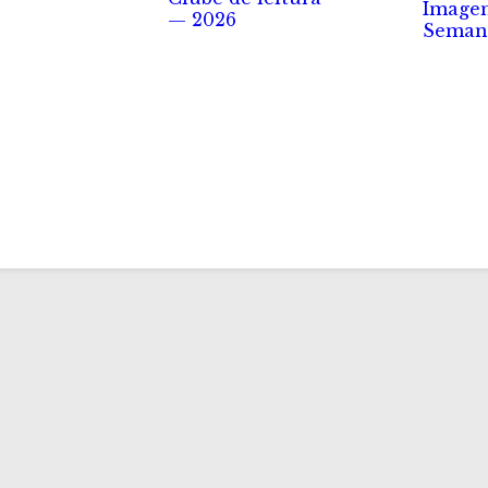
Image
— 2026
Seman