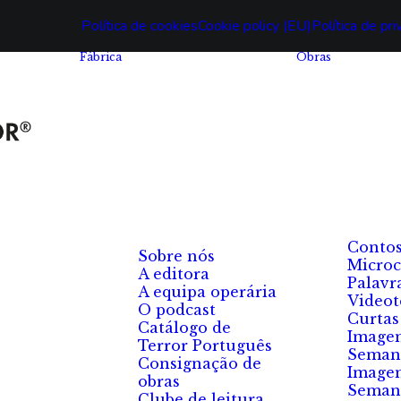
Política de cookies
Cookie policy (EU)
Política de pr
Fábrica
Obras
Conto
Sobre nós
Microc
A editora
Palavr
A equipa operária
Videot
O podcast
Curtas
Catálogo de
Image
Terror Português
Seman
Consignação de
Image
obras
Seman
Clube de leitura