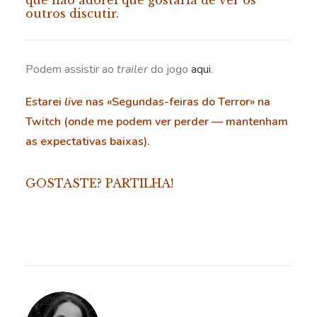
que não adorei que gostaria de ver os
outros discutir.
Podem assistir ao
trailer
do jogo
aqui
.
Estarei
live
nas «Segundas-feiras do Terror» na
Twitch
(onde me podem ver perder — mantenham
as expectativas baixas).
GOSTASTE? PARTILHA!