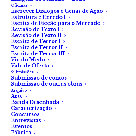
E se a ficção se
Oficinas
Escrever Diálogos e Cenas de Ação
tornasse realidade?
Estrutura e Enredo I
Escrita de Ficção para o Mercado
Revisão de Texto I
«Os pesadelos existem fora
Revisão de Texto II
da lógica, e é pouco divertido
Escrita de Terror I
Escrita de Terror II
tentar explicá-los; isso é
Escrita de Terror III
antitético para a poesia do
Via do Medo
Vale de Oferta
medo», Stephen King.
Submissões
Submissão de contos
Submissão de outras obras
Arquivo
Arte
Banda Desenhada
Caracterização
Concursos
Entrevistas
Eventos
Martina Mendes
Fábrica