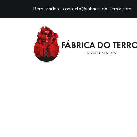
Bem-vindos |
contacto@fabrica-do-terror.com