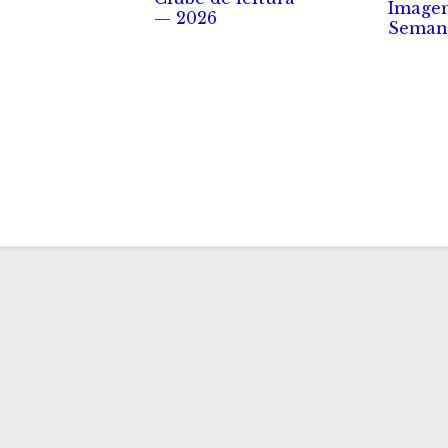
Image
— 2026
Seman