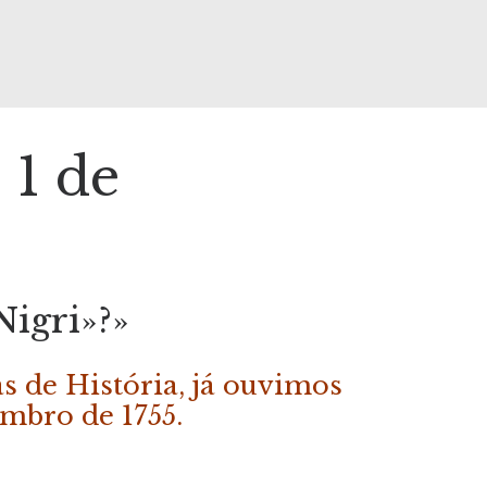
 1 de
Nigri»?»
 de História, já ouvimos
embro de 1755.