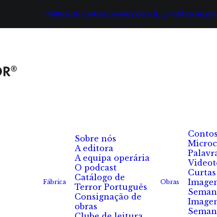
Política de cookies
Cookie policy (EU)
Política de pr
Conto
Sobre nós
Microc
A editora
Palavr
A equipa operária
Videot
O podcast
Curtas
Catálogo de
Image
Fábrica
Obras
Terror Português
Seman
Consignação de
Image
obras
Seman
Clube de leitura