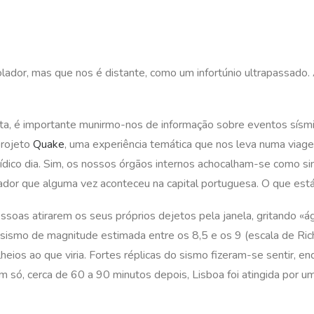
or, mas que nos é distante, como um infortúnio ultrapassado. A
, é importante munirmo-nos de informação sobre eventos sísmi
projeto
Quake
, uma experiência temática que nos leva numa viag
atídico dia. Sim, os nossos órgãos internos achocalham-se como s
ador que alguma vez aconteceu na capital portuguesa. O que está
ssoas atirarem os seus próprios dejetos pela janela, gritando «ág
sismo de magnitude estimada entre os 8,5 e os 9 (escala de Ric
lheios ao que viria. Fortes réplicas do sismo fizeram-se sentir,
m só, cerca de 60 a 90 minutos depois, Lisboa foi atingida por u