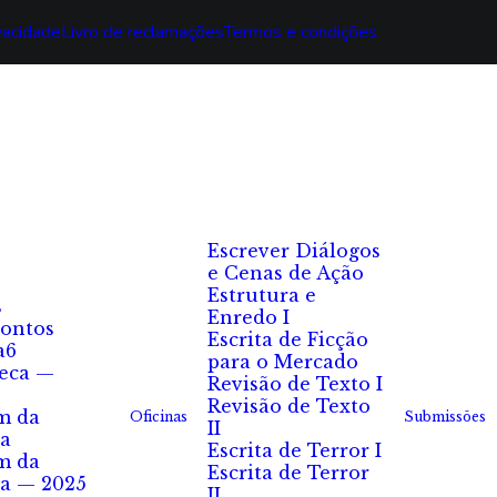
ivacidade
Livro de reclamações
Termos e condições
Escrever Diálogos
e Cenas de Ação
Estrutura e
s
Enredo I
ontos
Escrita de Ficção
a6
para o Mercado
eca —
Revisão de Texto I
Revisão de Texto
m da
Oficinas
Submissões
II
a
Escrita de Terror I
m da
Escrita de Terror
a — 2025
II