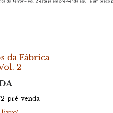
ca do Terror – Vol. 2
está já em pré-venda
aqui
, a um preço 
 da Fábrica
Vol. 2
DA
-pré-venda
livro!