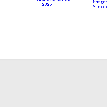
Image
— 2026
Seman