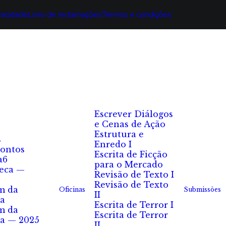
ivacidade
Livro de reclamações
Termos e condições
Escrever Diálogos
e Cenas de Ação
Estrutura e
s
Enredo I
ontos
Escrita de Ficção
a6
para o Mercado
eca —
Revisão de Texto I
Revisão de Texto
m da
Oficinas
Submissões
II
a
Escrita de Terror I
m da
Escrita de Terror
a — 2025
II