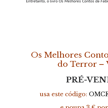
Entretanto, o livro
Os Melhores Contos da Fábri
Os Melhores Contos
do Terror – 
PRÉ-VEN
usa este código:
OMCF2
e poupa 3 € por 