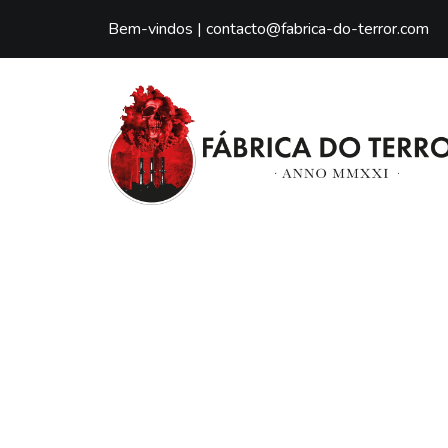
Bem-vindos |
contacto@fabrica-do-terror.com