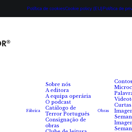
Política de cookies
Cookie policy (EU)
Política de pr
Conto
Sobre nós
Microc
A editora
Palavr
A equipa operária
Videot
O podcast
Curtas
Catálogo de
Image
Fábrica
Obras
Terror Português
Seman
Consignação de
Image
obras
Seman
Clube de leitura