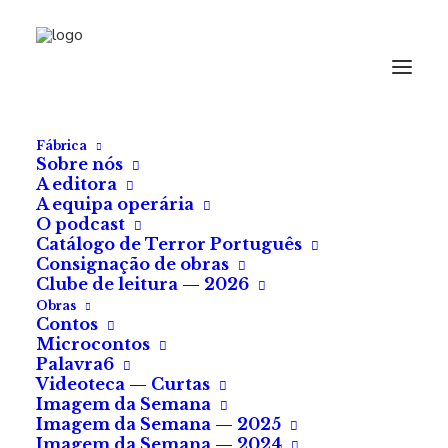
Fábrica
Sobre nós
A editora
A equipa operária
O podcast
Catálogo de Terror Português
Consignação de obras
Clube de leitura — 2026
Obras
Contos
Microcontos
«A Autópsia de Jane
Palavra6
Videoteca — Curtas
Doe» (2016)
Imagem da Semana
Imagem da Semana — 2025
Imagem da Semana — 2024