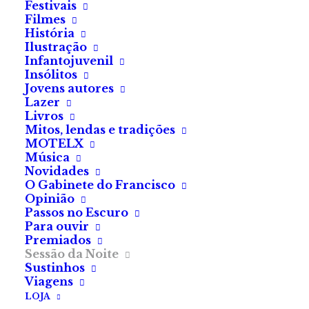
Festivais
Filmes
História
Ilustração
Infantojuvenil
Insólitos
Jovens autores
Lazer
Livros
Mitos, lendas e tradições
MOTELX
Música
Novidades
O Gabinete do Francisco
Opinião
Passos no Escuro
Para ouvir
Premiados
Sessão da Noite
Sustinhos
Viagens
LOJA
Tenho sempre muita dificuldade em responder à