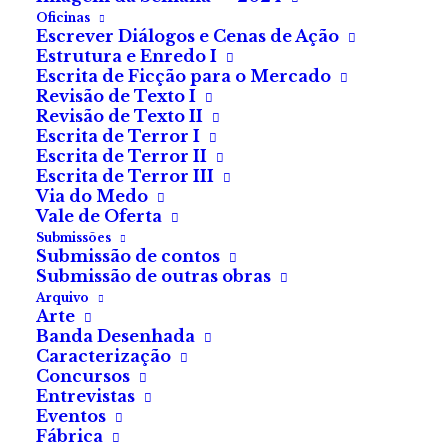
Um filme de André
Oficinas
Escrever Diálogos e Cenas de Ação
Øvredal.
Estrutura e Enredo I
Escrita de Ficção para o Mercado
Revisão de Texto I
O homicídio de uma família,
Revisão de Texto II
uma tempestade, uma
Escrita de Terror I
Escrita de Terror II
morgue e o corpo de uma
Escrita de Terror III
desconhecida.
Via do Medo
Vale de Oferta
Submissões
Submissão de contos
Submissão de outras obras
Arquivo
Arte
Banda Desenhada
Caracterização
Concursos
Entrevistas
Eventos
Maria Varanda
Fábrica