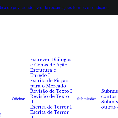
tica de privacidade
Livro de reclamações
Termos e condições
Escrever Diálogos
e Cenas de Ação
Estrutura e
Enredo I
Escrita de Ficção
para o Mercado
Revisão de Texto I
Submis
Revisão de Texto
contos
Oficinas
Submissões
II
Submis
Escrita de Terror I
outras 
Escrita de Terror
5
II