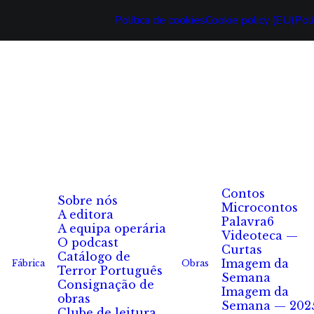
Política de cookies
Cookie policy (EU)
Polí
Contos
Sobre nós
Microcontos
A editora
Palavra6
A equipa operária
Videoteca —
O podcast
Curtas
Catálogo de
Imagem da
Fábrica
Obras
Terror Português
Semana
Consignação de
Imagem da
obras
Semana — 202
Clube de leitura