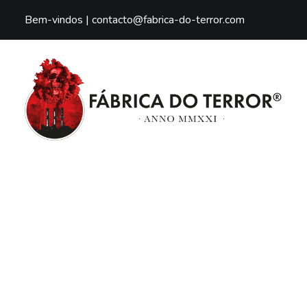
Bem-vindos |
contacto@fabrica-do-terror.com