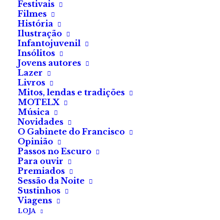
Festivais
meses ao catálogo da
Filmes
História
FilmTwist.
Ilustração
Infantojuvenil
Insólitos
A plataforma portuguesa
Jovens autores
dedicada ao cinema de
Lazer
Livros
género, incluindo terror,
Mitos, lendas e tradições
thriller
e culto, já conta com
MOTELX
Música
mais de 350 filmes!
Novidades
O Gabinete do Francisco
Opinião
Passos no Escuro
Para ouvir
Premiados
Sessão da Noite
Sustinhos
Viagens
LOJA