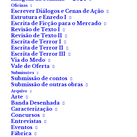
Oficinas
Escrever Diálogos e Cenas de Ação
Estrutura e Enredo I
Escrita de Ficção para o Mercado
Revisão de Texto I
Revisão de Texto II
A FilmTwist apresenta
Escrita de Terror I
Escrita de Terror II
as novidades de terror
Escrita de Terror III
Via do Medo
para setembro
Vale de Oferta
Submissões
Submissão de contos
Inéditos em
streaming
,
Submissão de outras obras
Arquivo
estreias nacionais e
Arte
Banda Desenhada
clássicos de culto
Caracterização
Concursos
estão entre os títulos
Entrevistas
Eventos
adicionados todos os
Fábrica