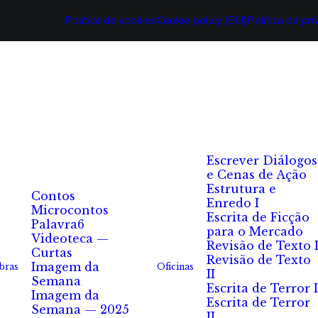
Política de cookies
Cookie policy (EU)
Política de pr
Escrever Diálogos
e Cenas de Ação
Estrutura e
Contos
Enredo I
Microcontos
Escrita de Ficção
Palavra6
para o Mercado
Videoteca —
Revisão de Texto 
Curtas
Revisão de Texto
Imagem da
bras
Oficinas
II
Semana
Escrita de Terror I
Imagem da
Escrita de Terror
Semana — 2025
II