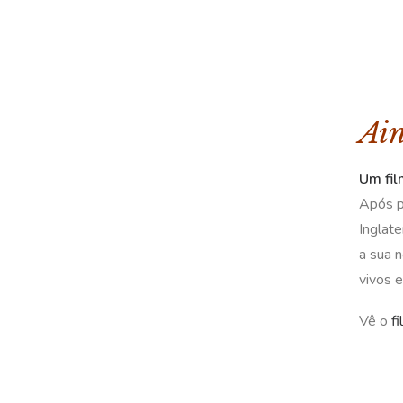
Ain
Um fi
Após p
Inglat
a sua n
vivos 
Vê o
f