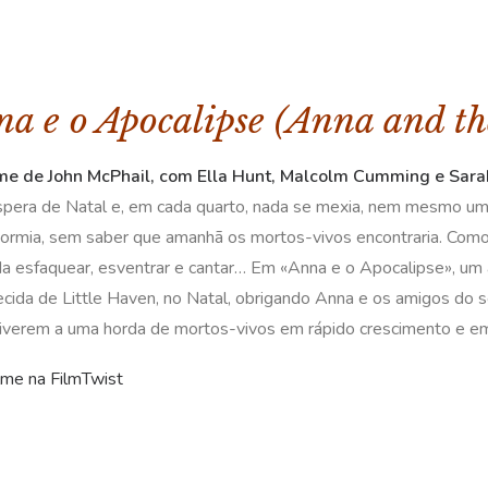
a e o Apocalipse (Anna and th
me de John McPhail, com Ella Hunt, Malcolm Cumming e Sara
spera de Natal e, em cada quarto, nada se mexia, nem mesmo um r
ormia, sem saber que amanhã os mortos-vivos encontraria. Como 
l. Ia esfaquear, esventrar e cantar… Em «Anna e o Apocalipse», u
ida de Little Haven, no Natal, obrigando Anna e os amigos do sec
iverem a uma horda de mortos-vivos em rápido crescimento e em
ilme na FilmTwist