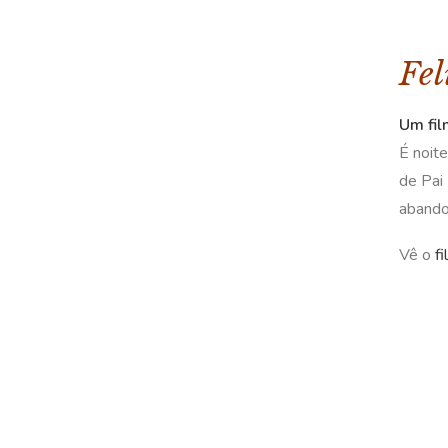
Fel
Um fil
É noit
de Pai
aband
Vê o
f