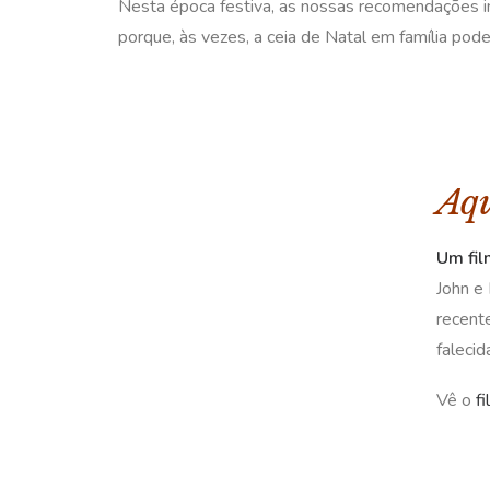
Nesta época festiva, as nossas recomendações i
porque, às vezes, a ceia de Natal em família pode
Aqu
Um fil
John e 
recente
falecid
Vê o
f