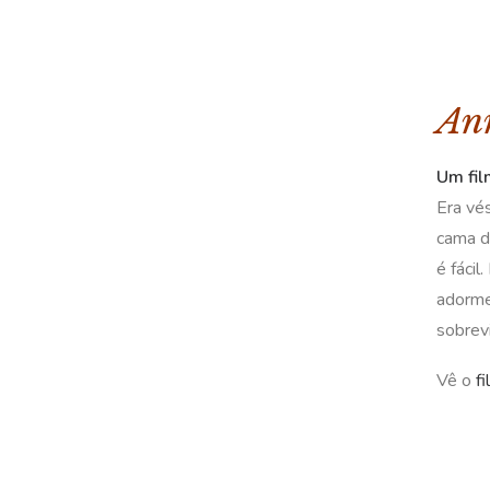
Ann
Um fil
Era vé
cama d
é fáci
adormec
sobrev
Vê o
f