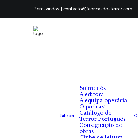
Bem-vindos |
contacto@fabrica-do-terror.com
Sobre nós
A editora
A equipa operária
O podcast
Catálogo de
Fábrica
O
Terror Português
Consignação de
obras
Clube de leitura