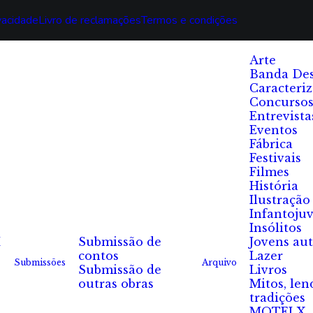
ivacidade
Livro de reclamações
Termos e condições
Arte
Banda De
Caracteri
Concurso
Entrevista
Eventos
Fábrica
Festivais
Filmes
História
Ilustração
Infantojuv
Insólitos
I
Submissão de
Jovens au
contos
Lazer
Submissões
Arquivo
Submissão de
Livros
outras obras
Mitos, len
tradições
MOTELX