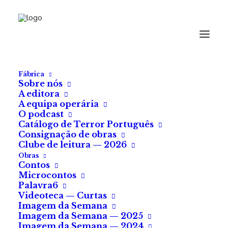
Fábrica
Sobre nós
A editora
A equipa operária
Cart
O podcast
Catálogo de Terror Português
Consignação de obras
O seu carrinho está vazio.
Clube de leitura — 2026
Obras
Contos
VOLTAR PARA A LOJA
Microcontos
Palavra6
Videoteca — Curtas
Imagem da Semana
Imagem da Semana — 2025
Imagem da Semana — 2024