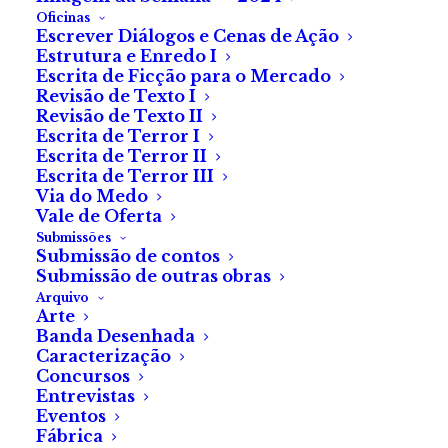
Oficinas
Escrever Diálogos e Cenas de Ação
Estrutura e Enredo I
Escrita de Ficção para o Mercado
Revisão de Texto I
Revisão de Texto II
Coleção «A Pequena
Escrita de Terror I
Escrita de Terror II
Loja dos Sustos», de
Escrita de Terror III
Via do Medo
Magdalena Hai
Vale de Oferta
Submissões
Submissão de contos
Histórias de sustos e
Submissão de outras obras
Arquivo
mistérios numa loja
Arte
Banda Desenhada
pouco ou nada
Caracterização
Concursos
aterradora.
Entrevistas
Eventos
Fábrica