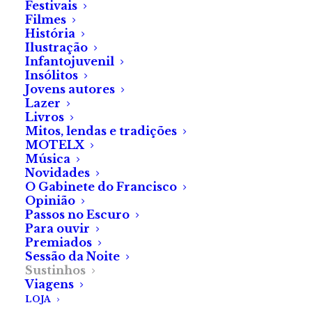
Nina, a pequena protagonista
Festivais
Filmes
da coleção, sonha em
História
comprar uma bicicleta, mas
Ilustração
Infantojuvenil
há um grande entrave: a falta
Insólitos
de dinheiro. A única solução
Jovens autores
seria arranjar um emprego,
Lazer
Livros
mas quem no seu perfeito
Mitos, lendas e tradições
juízo contrataria uma menina
MOTELX
Música
de nove anos? Só mesmo o Sr.
Novidades
Chanfrado, o dono da
O Gabinete do Francisco
pequena loja de artigos
Opinião
Passos no Escuro
pouco convencionais.
Para ouvir
Premiados
Recomendado para 7+
Sessão da Noite
Sustinhos
Viagens
LOJA