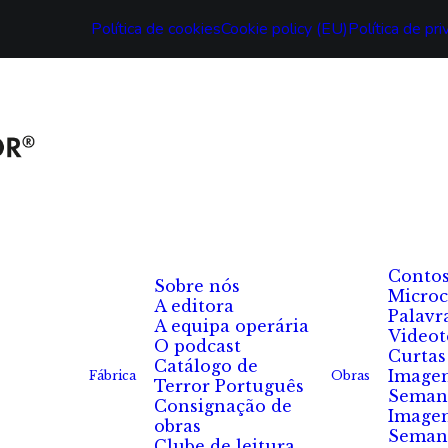
Política de cookies
Cookie policy (EU)
Política de pr
Conto
Sobre nós
Microc
A editora
Palavr
A equipa operária
Videot
O podcast
Curtas
Catálogo de
Image
Fábrica
Obras
Terror Português
Seman
Consignação de
Image
obras
Seman
Clube de leitura