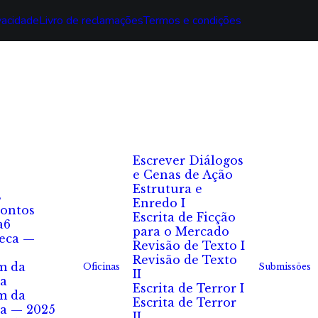
ivacidade
Livro de reclamações
Termos e condições
Escrever Diálogos
e Cenas de Ação
Estrutura e
s
Enredo I
ontos
Escrita de Ficção
a6
para o Mercado
eca —
Revisão de Texto I
Revisão de Texto
m da
Oficinas
Submissões
II
a
Escrita de Terror I
m da
Escrita de Terror
a — 2025
II