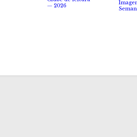
Image
— 2026
Seman