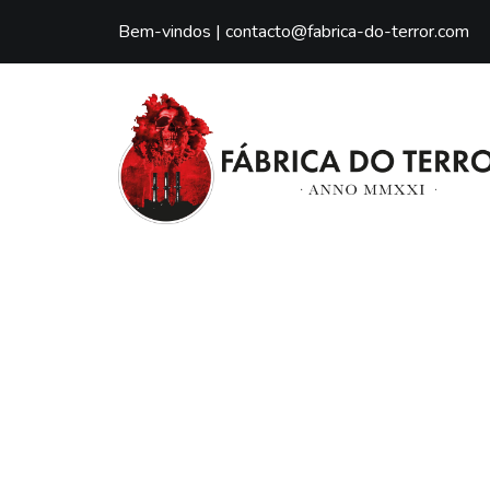
Bem-vindos |
contacto@fabrica-do-terror.com