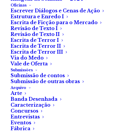
Oficinas
Escrever Diálogos e Cenas de Ação
Filme de terror do
Estrutura e Enredo I
Escrita de Ficção para o Mercado
realizador norte-
Revisão de Texto I
americano que
Revisão de Texto II
Escrita de Terror I
regressa ao
Escrita de Terror II
Escrita de Terror III
Fantasporto 2022
Via do Medo
Vale de Oferta
Submissões
De Maria Varanda
Submissão de contos
Submissão de outras obras
Arquivo
Arte
Banda Desenhada
Erik Bloomquist traz-nos a história de dois gémeos
Caracterização
que regressam ao motel onde nasceram, durante uma
Concursos
Entrevistas
tempestade que deixou os pais isolados. A mãe
Eventos
acaba por falecer após o parto e o pai, simplesmente,
Fábrica