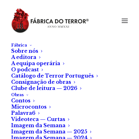
Fábrica
Sobre nós
A editora
A equipa operária
O podcast
Catálogo de Terror Português
Consignação de obras
Clube de leitura — 2026
Obras
Contos
Microcontos
Crítica a «Night At
Palavra6
Videoteca — Curtas
The Eagle Inn», de
Imagem da Semana
Erik Bloomquist
Imagem da Semana — 2025
Imagem da Semana — 2024