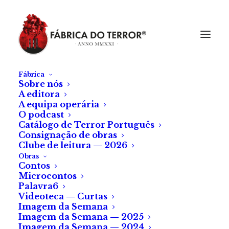
Fábrica
Sobre nós
A editora
A equipa operária
O podcast
Catálogo de Terror Português
Consignação de obras
Clube de leitura — 2026
Obras
Contos
Microcontos
Crítica a «Pensive»
Palavra6
Videoteca — Curtas
Imagem da Semana
Um slasher lituano de
Imagem da Semana — 2025
Imagem da Semana — 2024