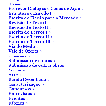
Jonas Trukanas
Oficinas
Escrever Diálogos e Cenas de Ação
Estrutura e Enredo I
Todos sabemos o que uma
Escrita de Ficção para o Mercado
festa de adolescentes e uma
Revisão de Texto I
Revisão de Texto II
cabana numa floresta deserta
Escrita de Terror I
reserva no mundo do cinema
Escrita de Terror II
Escrita de Terror III
de terror
Via do Medo
Vale de Oferta
Submissões
Submissão de contos
Submissão de outras obras
Arquivo
Arte
Banda Desenhada
Caracterização
Concursos
Maria Varanda
Entrevistas
Eventos
Fábrica