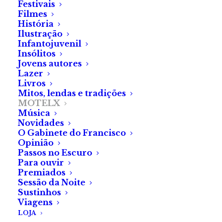
Festivais
Filmes
História
Ilustração
Infantojuvenil
Foi apresentado no MOTELX como a primeira longa-
Insólitos
metragem de Jonas Trukanas, assim como o primeiro
Jovens autores
Lazer
slasher
da Lituânia, ao qual se acrescenta o folclore
Livros
da nação.
Pensive
,
Rupintojelis
no original e
Arte de
Mitos, lendas e tradições
MOTELX
Matar
em português, como figurará na plataforma
Música
FilmTwist
, traz-nos uma turma de finalistas do
Novidades
secundário que destrói um conjunto de estátuas
O Gabinete do Francisco
Opinião
durante uma festa numa floresta remota, vendo-se
Passos no Escuro
em perigo com o surgimento de um homicida
Para ouvir
Premiados
misterioso.
Sessão da Noite
Sustinhos
Viagens
Pensive
tem as decisões insensatas dos
LOJA