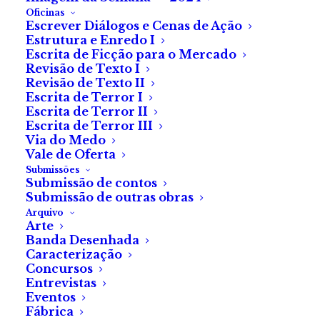
Oficinas
Escrever Diálogos e Cenas de Ação
Estrutura e Enredo I
Escrita de Ficção para o Mercado
Revisão de Texto I
Revisão de Texto II
«The Black Phone»
Escrita de Terror I
Escrita de Terror II
(2022)
Escrita de Terror III
Via do Medo
Vale de Oferta
The Black Phone
é baseado
Submissões
Submissão de contos
num conto de Joe Hill. Se
Submissão de outras obras
esse facto não chega para
Arquivo
Arte
convencer os amantes de
Banda Desenhada
cinema de terror, então e se
Caracterização
Concursos
vos disser que o Ethan Hawke
Entrevistas
faz
um papelão
? Ainda não?
Eventos
Fábrica