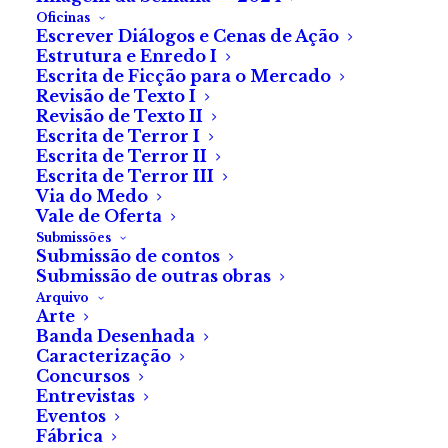
Um dos livros mais
Oficinas
conhecidos de Clive Barker,
Escrever Diálogos e Cenas de Ação
Estrutura e Enredo I
finalmente em Portugal.
Escrita de Ficção para o Mercado
Revisão de Texto I
A tradução de «The
Revisão de Texto II
Escrita de Terror I
Hellbound Heart» pela qual
Escrita de Terror II
os fãs de terror portugueses
Escrita de Terror III
Via do Medo
esperaram 40 anos está agora
Vale de Oferta
publicada pela Barca.
Submissões
Submissão de contos
Submissão de outras obras
Arquivo
Arte
Banda Desenhada
Caracterização
Concursos
Entrevistas
Eventos
Madalena Feliciano Santos
Fábrica