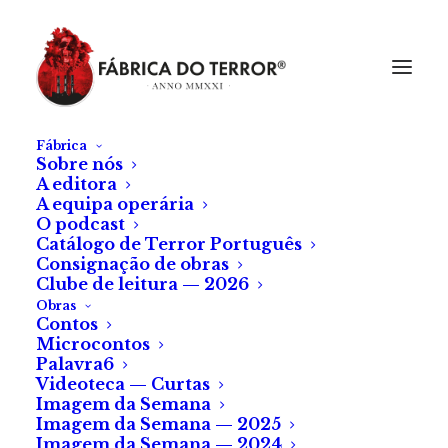
Fábrica
Sobre nós
A editora
A equipa operária
O podcast
Catálogo de Terror Português
Consignação de obras
Clube de leitura — 2026
Obras
Contos
Microcontos
Crítica ao livro «O
Palavra6
Videoteca — Curtas
Vínculo ao Inferno»
Imagem da Semana
Imagem da Semana — 2025
Imagem da Semana — 2024