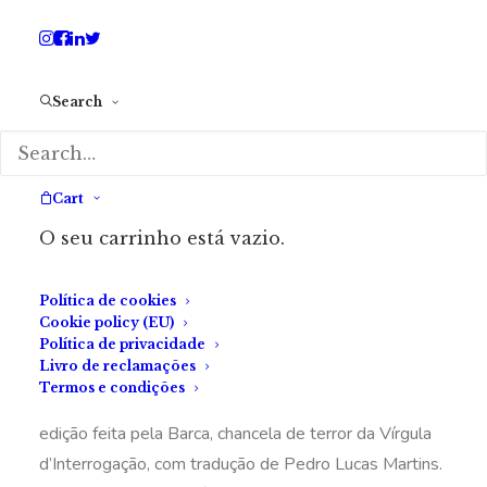
Search
Cart
O seu carrinho está vazio.
Política de cookies
Cookie policy (EU)
O Vínculo ao Inferno
, de Clive Barker
, publicado pela
Política de privacidade
Livro de reclamações
primeira vez em 1986 com o título
The Hellbound
Termos e condições
Heart
, é finalmente publicado em Portugal numa
edição feita pela Barca, chancela de terror da Vírgula
d’Interrogação, com tradução de Pedro Lucas Martins.