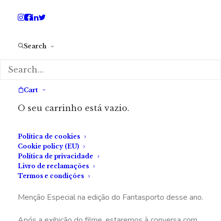
Search
Cart
O seu carrinho está vazio.
Política de cookies
Há histórias de terror que podiam ser um drama. Em
Cookie policy (EU)
conversa com a Fábrica do Terror, em 2022, Eduardo
Política de privacidade
Livro de reclamações
Cruz caracterizou o seu filme-estreia como um drama
Termos e condições
com elementos de terror.
Dilúvio
recebeu uma
Menção Especial na edição do Fantasporto desse ano.
Após a exibição do filme, estaremos à conversa com