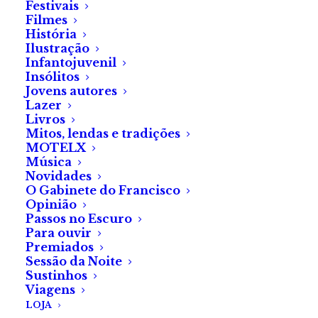
A entrada é gratuita, sem
Festivais
Filmes
necessidade de inscrição
História
prévia, e a sessão começa às
Ilustração
Infantojuvenil
21 h.
Insólitos
Jovens autores
Lazer
Livros
Mitos, lendas e tradições
MOTELX
Música
Novidades
O Gabinete do Francisco
Opinião
Passos no Escuro
Para ouvir
Premiados
Sessão da Noite
Sustinhos
Viagens
LOJA