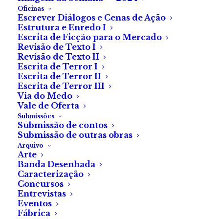
Oficinas
Escrever Diálogos e Cenas de Ação
Estrutura e Enredo I
Escrita de Ficção para o Mercado
Revisão de Texto I
Revisão de Texto II
«Dilúvio» no Clube de
Escrita de Terror I
Escrita de Terror II
Cinema da Fábrica do
Escrita de Terror III
Via do Medo
Terror
Vale de Oferta
Submissões
Submissão de contos
Dia 11 de janeiro, na
Submissão de outras obras
Arquivo
Cossoul, celebramos o
Arte
Banda Desenhada
novo ano com a curta
Caracterização
Concursos
de Eduardo Cruz.
Entrevistas
Eventos
Fábrica