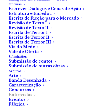
«Será de Madrugada»
Oficinas
Escrever Diálogos e Cenas de Ação
é a sua obra mais
Estrutura e Enredo I
Escrita de Ficção para o Mercado
recente.
Revisão de Texto I
Revisão de Texto II
Escrita de Terror I
«Não é só o sombrio, não é o
Escrita de Terror II
receio, não é o medo. Às
Escrita de Terror III
Via do Medo
vezes, a tristeza também é
Vale de Oferta
terror. É por isso que também
Submissões
exploro muito esse tema.»
Submissão de contos
Submissão de outras obras
Arquivo
Arte
Banda Desenhada
Caracterização
Concursos
Entrevistas
Eventos
Fábrica