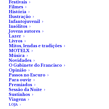
Laura Silva
Festivais
Filmes
História
Ilustração
Infantojuvenil
Insólitos
Jovens autores
Lazer
Livros
Olá, Raquel. És professora, música,
Mitos, lendas e tradições
escritora… és mãe. Há mais alguma coisa
MOTELX
que te falte fazer?
Música
Novidades
Não, espero não me meter mais em mais nada [risos].
O Gabinete do Francisco
Chega de aventuras, [isto] dá muito trabalho… Quer
Opinião
dizer, se aparecer alguma coisa que me apaixone,
Passos no Escuro
Para ouvir
acabo sempre por querer esse desafio, mas estou
Premiados
bem como estou.
Sessão da Noite
Sustinhos
Viagens
E no meio disso tudo, como é que arranjas
LOJA
tempo para escrever?