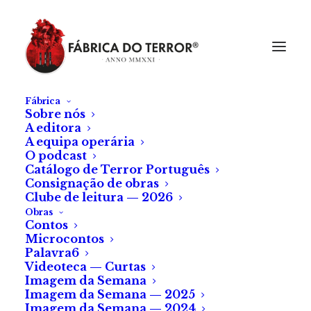
Fábrica
Sobre nós
A editora
A equipa operária
O podcast
Catálogo de Terror Português
Consignação de obras
Clube de leitura — 2026
Obras
Contos
Microcontos
Entrevista à autora
Palavra6
Videoteca — Curtas
Raquel Fontão
Imagem da Semana
Imagem da Semana — 2025
Imagem da Semana — 2024