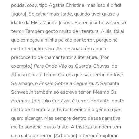
policial
cosy
, tipo Agatha Christine, mas isso é difícil
[agora]. Se calhar mais tarde, quando tiver quase a
idade da Miss Marple [risos]. Por enquanto, vai ser só
terror. Também gosto muito de literatura. Aliás, foi aí
que começou a minha paixão por terror, porque há
muito terror literário. As pessoas têm aquele
preconceito de chamar terror à literatura. [Por
exemplo,]
Para Onde Vão os Guarda-Chuvas
, de
Afonso Cruz, é terror. Outros que são terror: do José
Saramago, o
Ensaio Sobre a Cegueira
. A Samanta
Schweblin também só escreve terror. Mesmo
Os
Prémios
, [de] Julio Cortázar, é terror. Portanto, gosto
muito de literatura, e terror literário é o género que
quero alcançar. Mas sempre dentro dessa narrativa
muito sombria, muito triste. A tristeza também tem
um cunho de terror. [Acho que] o terror é explorar