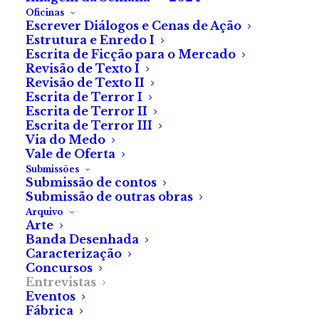
Oficinas
Escrever Diálogos e Cenas de Ação
Estrutura e Enredo I
Escrita de Ficção para o Mercado
Revisão de Texto I
Revisão de Texto II
Entrevista à escritora
Escrita de Terror I
Escrita de Terror II
Mafalda Santos
Escrita de Terror III
Via do Medo
Vale de Oferta
Autora de
Conta-me,
Submissões
Submissão de contos
Escuridão
,
Do Outro
Submissão de outras obras
Arquivo
Lado
e
Enquanto o Fim
Arte
Banda Desenhada
Não Vem
.
Caracterização
Concursos
Entrevistas
«O horror tem essa
Eventos
Fábrica
capacidade de, por metáfora,