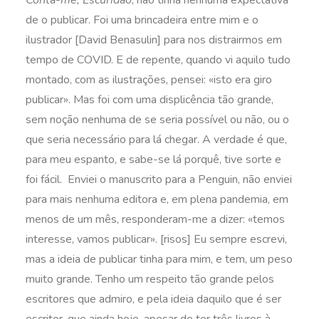
Conta-me, Escuridão
, não tinha nenhuma expectativa
de o publicar. Foi uma brincadeira entre mim e o
ilustrador [David Benasulin] para nos distrairmos em
tempo de COVID. E de repente, quando vi aquilo tudo
montado, com as ilustrações, pensei: «isto era giro
publicar». Mas foi com uma displicência tão grande,
sem noção nenhuma de se seria possível ou não, ou o
que seria necessário para lá chegar. A verdade é que,
para meu espanto, e sabe-se lá porquê, tive sorte e
foi fácil. Enviei o manuscrito para a Penguin, não enviei
para mais nenhuma editora e, em plena pandemia, em
menos de um mês, responderam-me a dizer: «temos
interesse, vamos publicar». [risos] Eu sempre escrevi,
mas a ideia de publicar tinha para mim, e tem, um peso
muito grande. Tenho um respeito tão grande pelos
escritores que admiro, e pela ideia daquilo que é ser