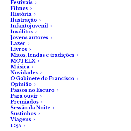
Festivais
mostrar aquilo que são as
Filmes
História
características dos seres
Ilustração
humanos. Os lados mais
Infantojuvenil
negros da nossa psique que
Insólitos
Jovens autores
nos levam a coisas como o
Lazer
egoísmo, a ganância, a
Livros
Mitos, lendas e tradições
capacidade de nos
MOTELX
atropelarmos uns aos outros
Música
para atingirmos fins. O terror
Novidades
O Gabinete do Francisco
é uma forma “colorida” de
Opinião
servir essa realidade às
Passos no Escuro
Para ouvir
pessoas. Quando o vemos por
Premiados
essa “lente”, identificamos o
Sessão da Noite
horror que está em todos nós,
Sustinhos
Viagens
nas nossas vidas, no mundo.»
LOJA