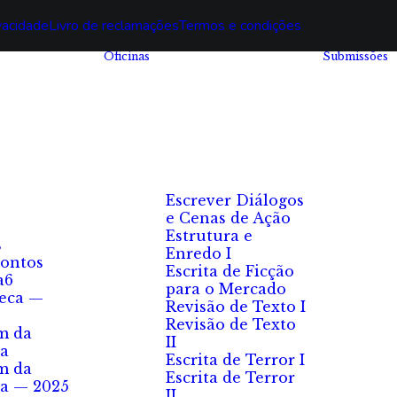
ivacidade
Livro de reclamações
Termos e condições
Oficinas
Submissões
Escrever Diálogos
e Cenas de Ação
Estrutura e
s
Enredo I
ontos
Escrita de Ficção
a6
para o Mercado
eca —
Revisão de Texto I
Revisão de Texto
m da
II
a
Escrita de Terror I
m da
Escrita de Terror
a — 2025
II