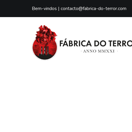
Bem-vindos |
contacto@fabrica-do-terror.com