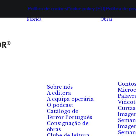
Política de cookies
Cookie policy (EU)
Política de pr
Fábrica
Obras
Conto
Sobre nós
Microc
A editora
Palavr
A equipa operária
Videot
O podcast
Curtas
Catálogo de
Image
Terror Português
Seman
Consignação de
Image
obras
Seman
Clube de leitura