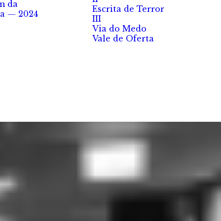
m da
Escrita de Terror
a — 2024
III
Via do Medo
Vale de Oferta