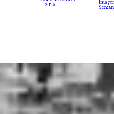
Image
— 2026
Seman