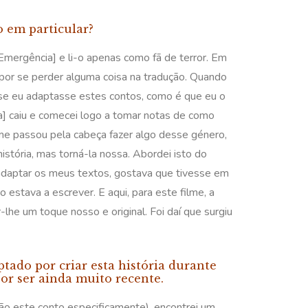
o em particular?
Emergência] e li-o apenas como fã de terror. Em
re por se perder alguma coisa na tradução. Quando
 «se eu adaptasse estes contos, como é que eu o
a] caiu e comecei logo a tomar notas de como
a me passou pela cabeça fazer algo desse género,
stória, mas torná-la nossa. Abordei isto do
m adaptar os meus textos, gostava que tivesse em
 estava a escrever. E aqui, para este filme, a
lhe um toque nosso e original. Foi daí que surgiu
tado por criar esta história durante
por ser ainda muito recente.
ão este conto especificamente), encontrei um