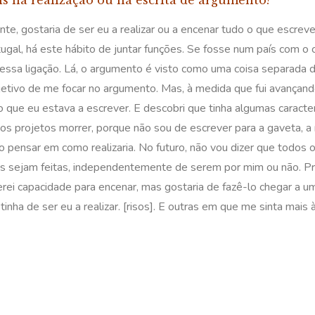
is na realização ou na escrita de argumento?
ente, gostaria de ser eu a realizar ou a encenar tudo o que escr
ugal, há este hábito de juntar funções. Se fosse num país com o
essa ligação. Lá, o argumento é visto como uma coisa separada d
jetivo de me focar no argumento. Mas, à medida que fui avançand
no que eu estava a escrever. E descobri que tinha algumas caracte
r os projetos morrer, porque não sou de escrever para a gaveta, 
o pensar em como realizaria. No futuro, não vou dizer que todos 
ias sejam feitas, independentemente de serem por mim ou não. P
erei capacidade para encenar, mas gostaria de fazê-lo chegar a u
e tinha de ser eu a realizar. [risos]. E outras em que me sinta mais