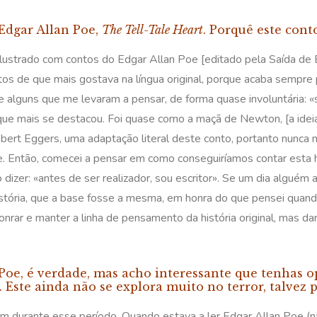
 Edgar Allan Poe,
The Tell-Tale Heart
. Porquê este cont
lustrado com contos do Edgar Allan Poe [editado pela Saída de 
 contos de que mais gostava na língua original, porque acaba semp
ve alguns que me levaram a pensar, de forma quase involuntária:
o que mais se destacou. Foi quase como a maçã de Newton, [a idei
 Robert Eggers, uma adaptação literal deste conto, portanto nunc
e. Então, comecei a pensar em como conseguiríamos contar esta hi
 dizer: «antes de ser realizador, sou escritor». Se um dia algué
 história, que a base fosse a mesma, em honra do que pensei quando
rar e manter a linha de pensamento da história original, mas dar-
oe, é verdade, mas acho interessante que tenhas op
 Este ainda não se explora muito no terror, talvez 
m durante esse período. Quando estava a ler Edgar Allan Poe (n