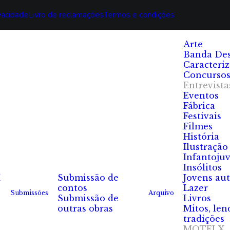
ivacidade
Livro de reclamações
Termos e condições
Arte
Banda De
Caracteri
Concurso
Entrevista
Eventos
Fábrica
Festivais
Filmes
História
Ilustração
Infantojuv
Insólitos
I
Submissão de
Jovens au
contos
Lazer
Submissões
Arquivo
Submissão de
Livros
outras obras
Mitos, len
tradições
MOTELX