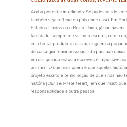
Como fazes as duas coisas, revês-te ma
Acaba por estar interligado. Se pudesse, idealm
também seja reflexo do país onde nasci. Em Port
Estados Unidos ou o Reino Unido, já não haveria 
faculdade, sempre me vi como escritor, com o ob
eu a tentar produzir e realizar, ninguém ia pegar 
de conseguir reunir pessoas. Isto para não deixa
em dia, quando estou a escrever, é impossível nã
por mim. O que mais quero é que aquelas histór
projeto escrito e tenho noção de que ainda não t
história [
Our Tell-Tale Heart
], em que insisti qu
responsabilidade a outra pessoa.