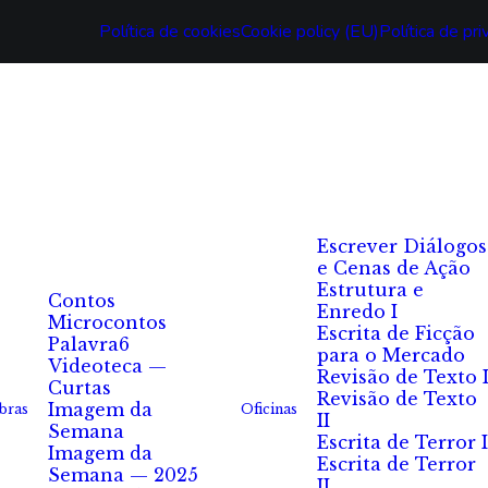
Política de cookies
Cookie policy (EU)
Política de pr
Escrever Diálogos
e Cenas de Ação
Estrutura e
Contos
Enredo I
Microcontos
Escrita de Ficção
Palavra6
para o Mercado
Videoteca —
Revisão de Texto 
Curtas
Revisão de Texto
Imagem da
bras
Oficinas
II
Semana
Escrita de Terror I
Imagem da
Escrita de Terror
Semana — 2025
II