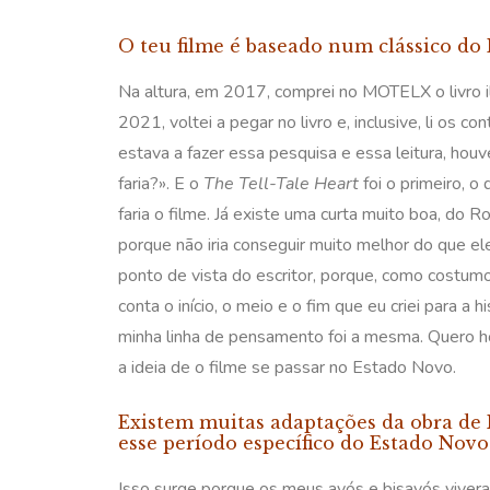
O teu filme é baseado num clássico do
Na altura, em 2017, comprei no MOTELX o livro i
2021, voltei a pegar no livro e, inclusive, li os
estava a fazer essa pesquisa e essa leitura, hou
faria?». E o
The Tell-Tale Heart
foi o primeiro, 
faria o filme. Já existe uma curta muito boa, do
porque não iria conseguir muito melhor do que el
ponto de vista do escritor, porque, como costumo
conta o início, o meio e o fim que eu criei para a
minha linha de pensamento foi a mesma. Quero hon
a ideia de o filme se passar no Estado Novo.
Existem muitas adaptações da obra de P
esse período específico do Estado Novo.
Isso surge porque os meus avós e bisavós vivera