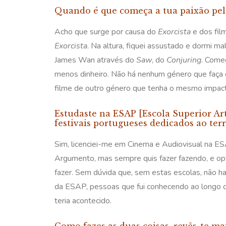
Quando é que começa a tua paixão pel
Acho que surge por causa do
Exorcista
e dos fil
Exorcista
. Na altura, fiquei assustado e dormi m
James Wan através do
Saw
, do
Conjuring
. Come
menos dinheiro. Não há nenhum género que faça o 
filme de outro género que tenha o mesmo impacto 
Estudaste na ESAP [Escola Superior Art
festivais portugueses dedicados ao terr
Sim, licenciei-me em Cinema e Audiovisual na 
Argumento, mas sempre quis fazer fazendo, e opt
fazer. Sem dúvida que, sem estas escolas, não h
da ESAP, pessoas que fui conhecendo ao longo d
teria acontecido.