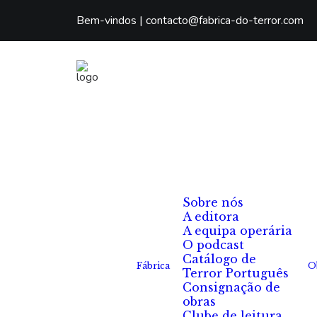
Bem-vindos |
contacto@fabrica-do-terror.com
Sobre nós
A editora
A equipa operária
O podcast
Catálogo de
Fábrica
O
Terror Português
Consignação de
obras
Clube de leitura