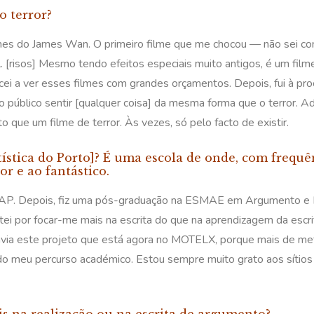
o terror?
mes do James Wan. O primeiro filme que me chocou — não sei com
al. [risos] Mesmo tendo efeitos especiais muito antigos, é um fil
cei a ver esses filmes com grandes orçamentos. Depois, fui à pro
público sentir [qualquer coisa] da mesma forma que o terror. Ad
que um filme de terror. Às vezes, só pelo facto de existir.
ística do Porto]? É uma escola de onde, com frequê
or e ao fantástico.
ESAP. Depois, fiz uma pós-graduação na ESMAE em Argumento e 
ei por focar-me mais na escrita do que na aprendizagem da escri
avia este projeto que está agora no MOTELX, porque mais de meta
o meu percurso académico. Estou sempre muito grato aos sítios