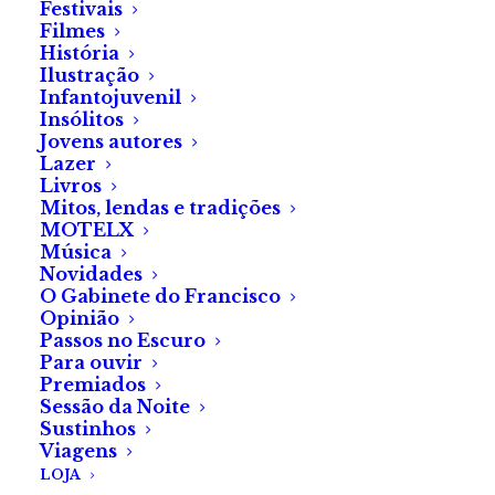
Festivais
e Melhor Promotor
Filmes
História
nos Prémios ESFS.
Ilustração
Infantojuvenil
Insólitos
Na edição de 2023, a Fábrica
Jovens autores
do Terror é selecionada para
Lazer
Livros
integrar uma lista de
Mitos, lendas e tradições
nomeados europeus, para os
MOTELX
Música
prémios de Melhor Promotor
Novidades
e Melhor Publicação de
O Gabinete do Francisco
Internet.
Opinião
Passos no Escuro
Para ouvir
Premiados
Sessão da Noite
Sustinhos
A notícia de que a Fábrica do Terror estava nomeada
Viagens
para os
Achievement Awards e para os Hall of Fame
LOJA