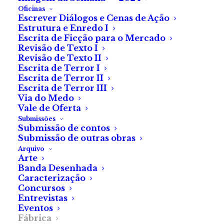
Oficinas
Escrever Diálogos e Cenas de Ação
Estrutura e Enredo I
Escrita de Ficção para o Mercado
Revisão de Texto I
Revisão de Texto II
Fábrica do Terror
Escrita de Terror I
Escrita de Terror II
recebe nomeações da
Escrita de Terror III
Via do Medo
European Science
Vale de Oferta
Submissões
Fiction Society
Submissão de contos
Submissão de outras obras
Arquivo
A Fábrica do Terror é
Arte
Banda Desenhada
um dos nomeados
Caracterização
Concursos
para Melhor
Entrevistas
Eventos
Publicação de Internet
Fábrica