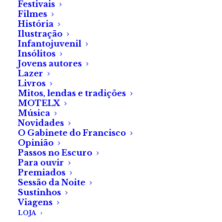
«Uma jovem mulher vê o
Festivais
Filmes
marido partir para a guerra
História
antes de terem o desejado
Ilustração
Infantojuvenil
filho. Sabendo que o marido
Insólitos
morreu, e na posse de um
Jovens autores
livro demoníaco, tenta trazê-
Lazer
Livros
lo de volta dos mortos. Mas
Mitos, lendas e tradições
que seres são aqueles num
MOTELX
Música
casulo? Um belo exemplo de
Novidades
novo terror fantástico, sendo
O Gabinete do Francisco
um dos produtores e
Opinião
Passos no Escuro
argumentista o ilustrador e
Para ouvir
designer
Jean Marc Toussaint,
Premiados
Sessão da Noite
que esteve no Fantasporto em
Sustinhos
1996, criando o cartaz do
Viagens
festival em 1997. Para os
LOJA