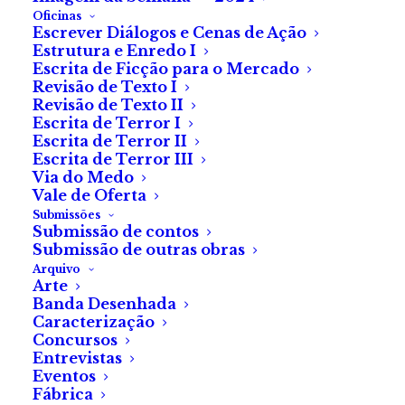
Oficinas
Escrever Diálogos e Cenas de Ação
Estrutura e Enredo I
Escrita de Ficção para o Mercado
Revisão de Texto I
Revisão de Texto II
Fantasporto 2023:
Escrita de Terror I
Escrita de Terror II
«The Thing Behind
Escrita de Terror III
Via do Medo
the Door», de Fabrice
Vale de Oferta
Submissões
Blin
Submissão de contos
Submissão de outras obras
Arquivo
Nova sessão: 2 de
Arte
Banda Desenhada
março, às 21 h 30, na
Caracterização
Concursos
sala 2
Entrevistas
Eventos
Fábrica