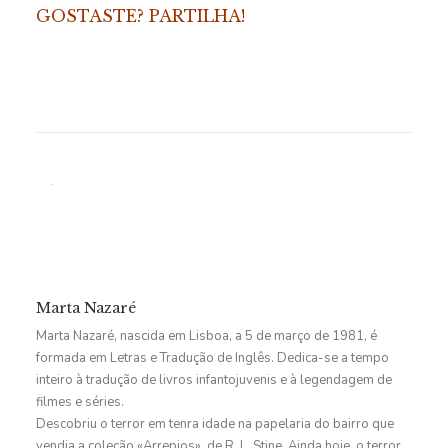
GOSTASTE? PARTILHA!
Marta Nazaré
Marta Nazaré, nascida em Lisboa, a 5 de março de 1981, é
formada em Letras e Tradução de Inglês. Dedica-se a tempo
inteiro à tradução de livros infantojuvenis e à legendagem de
filmes e séries.
Descobriu o terror em tenra idade na papelaria do bairro que
vendia a coleção «Arrepios», de R. L. Stine. Ainda hoje, o terror