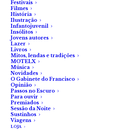
Festivais
prévia, e a sessão começa às
Filmes
História
21 h. Para maiores de 18.
Ilustração
Infantojuvenil
Insólitos
Jovens autores
Lazer
Além de ser o único realizador português com filmes
Livros
na VIDIVERSE, uma plataforma com curadoria do
Mitos, lendas e tradições
MOTELX
realizador Alex Proyas, Hugo Pinto foi um dos
Música
primeiros a submeter os seus filmes à recém-nascida
Novidades
secção de curtas da Fábrica do Terror, em 2022.
O Gabinete do Francisco
Opinião
Passos no Escuro
Para esta sessão, traz-nos três filmes com
Para ouvir
nomeações e participações em vários festivais
Premiados
Sessão da Noite
nacionais e internacionais. No final, conversaremos
Sustinhos
com o realizador.
Viagens
LOJA