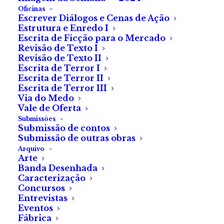
Oficinas
Escrever Diálogos e Cenas de Ação
Estrutura e Enredo I
Escrita de Ficção para o Mercado
Revisão de Texto I
Revisão de Texto II
Filmes de Hugo Pinto
Escrita de Terror I
Escrita de Terror II
no próximo Clube de
Escrita de Terror III
Via do Medo
Cinema
Vale de Oferta
Submissões
Submissão de contos
Três curtas para ver
Submissão de outras obras
Arquivo
no dia 14 de março, na
Arte
Banda Desenhada
Cossoul.
Caracterização
Concursos
Entrevistas
A entrada é gratuita, sem
Eventos
Fábrica
necessidade de inscrição