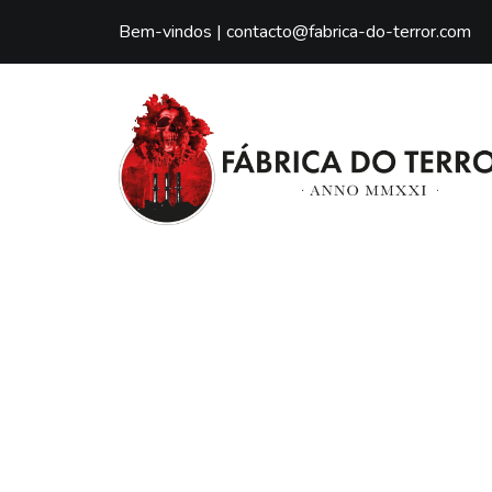
Bem-vindos |
contacto@fabrica-do-terror.com