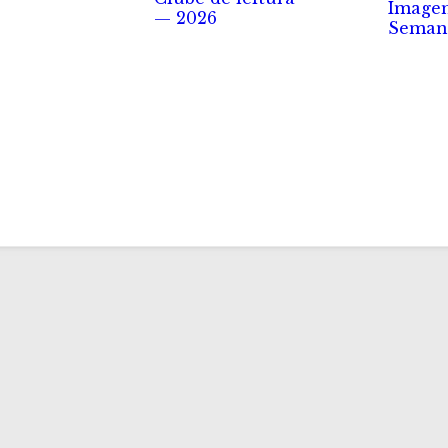
Image
— 2026
Seman