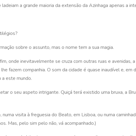
e ladeiam a grande maioria da extensão da Azinhaga apenas a inte
tilégios?
formação sobre o assunto, mas o nome tem a sua magia.
im, onde inevitavelmente se cruza com outras ruas e avenidas,
he fazem companhia. O som da cidade é quase inaudível e, em dia
m a este mundo.
ar o seu aspeto intrigante. Quiçá terá existido uma bruxa, a Bru
o, numa visita à freguesia do Beato, em Lisboa, ou numa caminha
mos. Mas, pelo sim pelo não, vá acompanhado.)