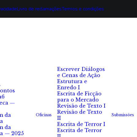
ivacidade
Livro de reclamações
Termos e condições
Escrever Diálogos
e Cenas de Ação
Estrutura e
s
Enredo I
ontos
Escrita de Ficção
a6
para o Mercado
eca —
Revisão de Texto I
Revisão de Texto
m da
Oficinas
Submissões
II
a
Escrita de Terror I
m da
Escrita de Terror
a — 2025
II