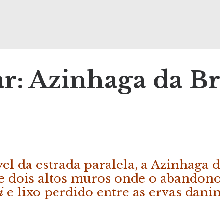
tar: Azinhaga da B
el da estrada paralela, a Azinhaga 
re dois altos muros onde o abandon
i
e lixo perdido entre as ervas dani