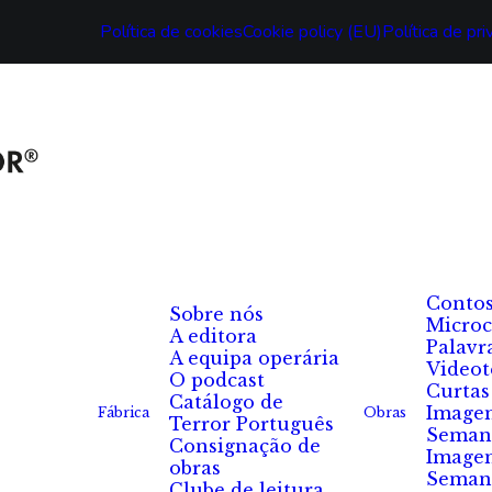
Política de cookies
Cookie policy (EU)
Política de pr
Conto
Sobre nós
Microc
A editora
Palavr
A equipa operária
Videot
O podcast
Curtas
Catálogo de
Image
Fábrica
Obras
Terror Português
Seman
Consignação de
Image
obras
Seman
Clube de leitura