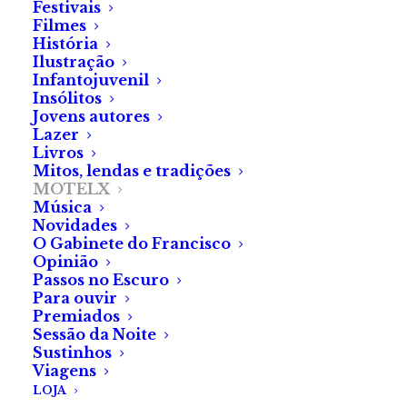
Festivais
Filmes
História
Ilustração
Infantojuvenil
Insólitos
Jovens autores
Lazer
Patrícia Sá
Livros
Mitos, lendas e tradições
MOTELX
Música
Novidades
O Gabinete do Francisco
Opinião
Passos no Escuro
Quem passou algum tempo nos túneis da conspiração
Para ouvir
do YouTube, do Reddit ou do History Channel (ou
Premiados
Sessão da Noite
quem apenas sabe da existência desses túneis) irá
Sustinhos
apreciar a paródia que
Something in the Dirt
tece
Viagens
sobre aqueles documentários alicerçados em teorias
LOJA