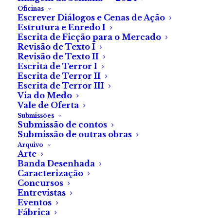
Oficinas
Escrever Diálogos e Cenas de Ação
Estrutura e Enredo I
Escrita de Ficção para o Mercado
Revisão de Texto I
Revisão de Texto II
MOTELX: Crítica a
Escrita de Terror I
Escrita de Terror II
«Something in the
Escrita de Terror III
Via do Medo
Dirt», de Aaron
Vale de Oferta
Submissões
Moorhead e Justin
Submissão de contos
Submissão de outras obras
Benson
Arquivo
Arte
Banda Desenhada
Secção Serviço de
Caracterização
Concursos
Quarto
Entrevistas
Eventos
Fábrica