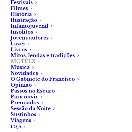
Festivais
Filmes
História
Ilustração
Cláudio André Redondo
Infantojuvenil
Insólitos
Jovens autores
Lazer
Livros
Mitos, lendas e tradições
MOTELX
Música
The Civil Dead
conta a história de Clay (interpretado
Novidades
O Gabinete do Francisco
pelo realizador do filme), um fotógrafo com
Opinião
dificuldades financeiras que não consegue arranjar
Passos no Escuro
trabalho ou algo útil para fazer. Após ganhar de forma
Para ouvir
Premiados
muito questionável o dinheiro que precisa para pagar a
Sessão da Noite
renda, e aproveitando uma viagem de trabalho da
Sustinhos
Viagens
namorada, Clay decide seguir o conselho dela e tirar
LOJA
fotografias pela cidade. É enquanto o faz que encontra