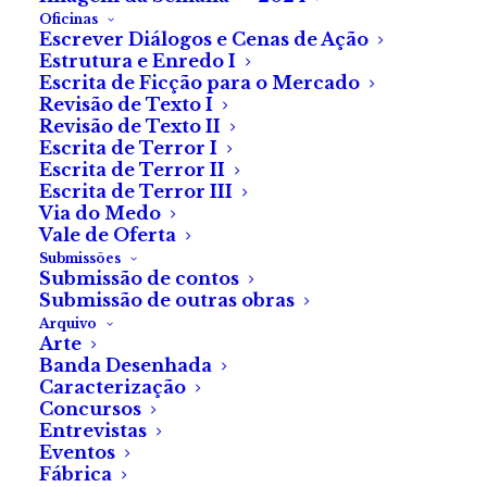
Oficinas
Escrever Diálogos e Cenas de Ação
Estrutura e Enredo I
Escrita de Ficção para o Mercado
Revisão de Texto I
Revisão de Texto II
MOTELX: Crítica a
Escrita de Terror I
Escrita de Terror II
«The Civil Dead», de
Escrita de Terror III
Via do Medo
Clay Tatum
Vale de Oferta
Submissões
Submissão de contos
Secção Serviço de
Submissão de outras obras
Arquivo
Quarto
Arte
Banda Desenhada
Caracterização
Concursos
Entrevistas
Eventos
Fábrica