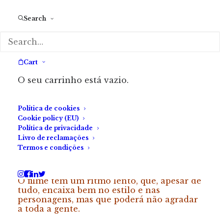
Whit, interpretado por Whitmer Thomas (que
Search
escreveu o argumento com Clay), um velho conhecido
que não via há anos.
Nesse encontro, Clay descobre que Whit está morto
Cart
e que é a única pessoa a conseguir vê-lo. Whit fica
O seu carrinho está vazio.
feliz, pois tem finalmente alguém com quem falar,
alguém que o ajude a escapar à sua imensa solidão,
Política de cookies
mas Clay não parece assim tão contente por ter um
Cookie policy (EU)
fantasma que o segue para todo o lado e não o deixa
Política de privacidade
Livro de reclamações
ter privacidade.
Termos e condições
O filme tem um ritmo lento, que, apesar de
tudo, encaixa bem no estilo e nas
personagens, mas que poderá não agradar
a toda a gente.