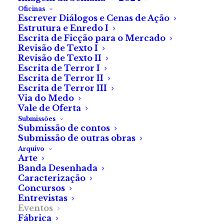
Terror e sexo: dois
Oficinas
Escrever Diálogos e Cenas de Ação
tabus discutidos por
Estrutura e Enredo I
Escrita de Ficção para o Mercado
escritores no Festival
Revisão de Texto I
das Migrações 2022
Revisão de Texto II
Escrita de Terror I
Escrita de Terror II
Escrita de Terror III
O
Sangue Novo
viajou até ao
Via do Medo
festival das migrações no dia
Vale de Oferta
8 de maio [de 2022] no
Submissões
Submissão de contos
Luxemburgo.
Submissão de outras obras
Arquivo
De
Sandra Amado
Arte
Banda Desenhada
Caracterização
Concursos
Entrevistas
Eventos
Fábrica