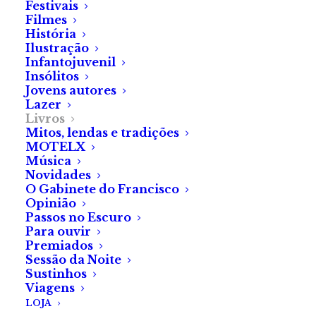
Festivais
Filmes
História
Ilustração
Infantojuvenil
Insólitos
Jovens autores
Lazer
Livros
Mitos, lendas e tradições
MOTELX
Música
Novidades
O Gabinete do Francisco
Opinião
Passos no Escuro
Para ouvir
Premiados
Sessão da Noite
Sandra Amado no Festival das Migrações 2022
Sustinhos
Viagens
LOJA