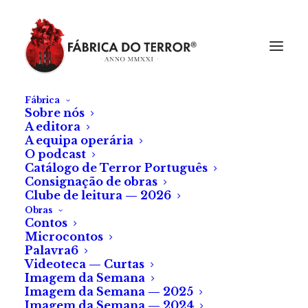
Fábrica
Sobre nós
A editora
A equipa operária
O podcast
Catálogo de Terror Português
Consignação de obras
Clube de leitura — 2026
Obras
Contos
Microcontos
O
Sangue Novo
no
Palavra6
Videoteca — Curtas
Luxemburgo
Imagem da Semana
Imagem da Semana — 2025
Imagem da Semana — 2024