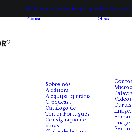
Política de cookies
Cookie policy (EU)
Política de pr
Fábrica
Obras
Conto
Sobre nós
Microc
A editora
Palavr
A equipa operária
Videot
O podcast
Curtas
Catálogo de
Image
Terror Português
Seman
Consignação de
Image
obras
Seman
Clube de leitura