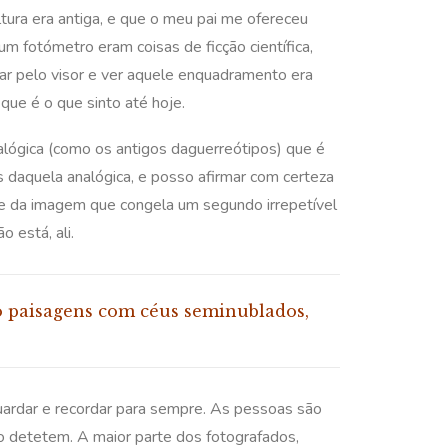
ura era antiga, e que o meu pai me ofereceu
m fotómetro eram coisas de ficção científica,
lhar pelo visor e ver aquele enquadramento era
que é o que sinto até hoje.
alógica (como os antigos daguerreótipos) que é
 daquela analógica, e posso afirmar com certeza
 e da imagem que congela um segundo irrepetível
 está, ali.
mo paisagens com céus seminublados,
ardar e recordar para sempre. As pessoas são
 o detetem. A maior parte dos fotografados,