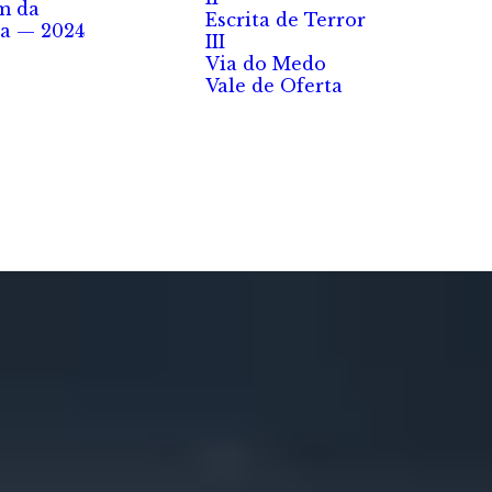
m da
Escrita de Terror
a — 2024
III
Via do Medo
Vale de Oferta