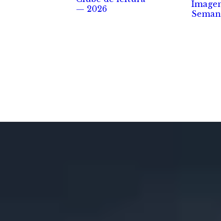
Image
— 2026
Seman