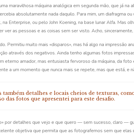
uma maravilhosa máquina analógica em segunda mão, que já na alt
ercebia absolutamente nada daquilo. Para mim, um diafragma ou u
rk, na Enterprise, ou pelo John Koening, na base lunar Alfa. Mas o
r ver as pessoas e as coisas sem ser visto. Acho, sinceramente, 
udo. Permitiu muito mais «disparos», mas há algo na impressão an
ção através dos negativos. Ainda tenho algumas fotos impressas
um eterno amador, mas entusiasta fervoroso da máquina, da foto
nte a um momento que nunca mais se repete, mas que está, e não
s também detalhes e locais cheios de texturas, co
 das fotos que apresentei para este desafio.
» por detalhes que vejo e que quero — sem sucesso, claro — gu
excelente objetiva que permita que as fotografemos sem que elas