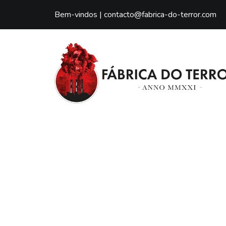
Bem-vindos |
contacto@fabrica-do-terror.com