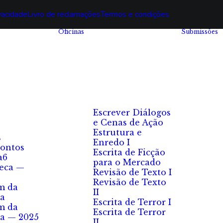
ivacidade
Livro de reclamações
Termos e condições
Oficinas
Submissões
Escrever Diálogos
e Cenas de Ação
Estrutura e
s
Enredo I
ontos
Escrita de Ficção
a6
para o Mercado
eca —
Revisão de Texto I
Revisão de Texto
m da
II
a
Escrita de Terror I
m da
Escrita de Terror
a — 2025
II