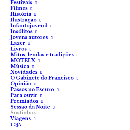
Festivais
a chumbar e a ser uma
Filmes
desilusão para os pais?
História
Ilustração
Infantojuvenil
Recomendado para 7+
Insólitos
Jovens autores
Lazer
Livros
Mitos, lendas e tradições
MOTELX
Música
Novidades
O Gabinete do Francisco
Marta Nazaré
Opinião
Passos no Escuro
Para ouvir
Premiados
Sessão da Noite
Sustinhos
Viagens
LOJA