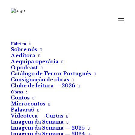
Fábrica
Sobre nós
A editora
A equipa operária
O podcast
Catálogo de Terror Português
Consignação de obras
Clube de leitura — 2026
Obras
Contos
Microcontos
Sustinhos — Coleção
Palavra6
Videoteca — Curtas
«Academia de
Imagem da Semana
Vilões», de Ryan
Imagem da Semana — 2025
Imagem da Semana — 2024