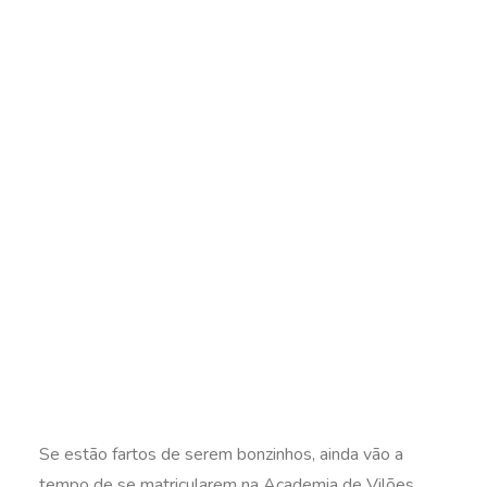
Se estão fartos de serem bonzinhos, ainda vão a
tempo de se matricularem na Academia de Vilões.