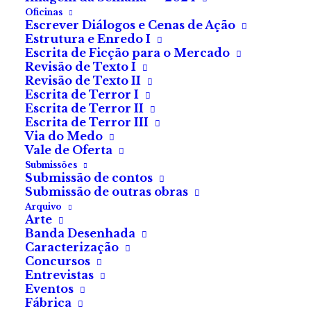
Hammond
Oficinas
Escrever Diálogos e Cenas de Ação
Estrutura e Enredo I
Escrita de Ficção para o Mercado
Uma escola onde é
Revisão de Texto I
bom ser mau!
Revisão de Texto II
Escrita de Terror I
Escrita de Terror II
Escrita de Terror III
Bram Moon é um lobijovem
Via do Medo
que acaba de entrar na mais
Vale de Oferta
prestigiada escola de vilões,
Submissões
Submissão de contos
uma academia que garante
Submissão de outras obras
preparar os alunos para os
Arquivo
Arte
caminhos da vilania, mas
Banda Desenhada
todos os outros monstros
Caracterização
Concursos
parecem muito mais
Entrevistas
assustadores e diabólicos do
Eventos
que ele. Estará ele destinado
Fábrica