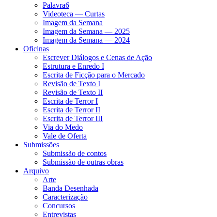
Palavra6
Videoteca — Curtas
Imagem da Semana
Imagem da Semana — 2025
Imagem da Semana — 2024
Oficinas
Escrever Diálogos e Cenas de Ação
Estrutura e Enredo I
Escrita de Ficção para o Mercado
Revisão de Texto I
Revisão de Texto II
Escrita de Terror I
Escrita de Terror II
Escrita de Terror III
Via do Medo
Vale de Oferta
Submissões
Submissão de contos
Submissão de outras obras
Arquivo
Arte
Banda Desenhada
Caracterização
Concursos
Entrevistas