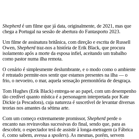
Shepherd
é um filme que já data, originalmente, de 2021, mas que
chega a Portugal na sessão de abertura do Fantasporto 2023.
Um filme de assinatura britânica, com direção e escrita de Russell
Owen,
Shepherd
traz-nos a história de Erik Black, que procura
isolamento após a morte da esposa infiel, aceitando um trabalho
como pastor numa ilha remota.
O cenário é simplesmente deslumbrante, e o modo como o ambiente
é retratado permite-nos sentir que estamos presentes na ilha — o
frio, o nevoeiro, o mar, aquela sensação premonitória de desgraça.
Tom Hughes (Erik Black) entrega-se ao papel, com um desempenho
tão credível quanto mística é a personagem interpretada por Kate
Dickie (a Pescadora), cuja natureza é suscetível de levantar diversas
teorias nos amantes da sétima arte.
Com um começo extremamente promissor,
Shepherd
perde o
encanto nas reviravoltas sucessivas do final, sendo que, para as
descobrir, o espectador terá de assistir à longa-metragem (a Fábrica
é, como sabem, avessa a
spoilers
). As mesmas, porém, servem