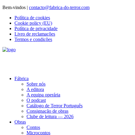
Bem-vindos |
contacto@fabrica-do-terror.com
Política de cookies
Cookie policy (EU)
Política de privacidade
Livro de reclamações
Termos e condições
Fábrica
Sobre nós
A editora
A equipa operária
O podcast
Catálogo de Terror Português
Consignação de obras
Clube de leitura — 2026
Obras
Contos
Microcontos