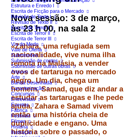
Escrever Diálogos e Cenas de Ação
Estrutura e Enredo I
Escrita de Ficção para o Mercado
Nova sessão: 3 de março,
Revisão de Texto I
Revisão de Texto II
às 23 h 00, na sala 2
Escrita de Terror I
Escrita de Terror II
Escrita de Terror III
Via do Medo
«Zahara, uma refugiada sem
Vale de Oferta
nacionalidade, vive numa ilha
Submissões
Submissão de contos
remota na Malásia, a vender
Submissão de outras obras
ovos de tartaruga no mercado
Arquivo
Arte
negro. Um dia, chega um
Banda Desenhada
homem, Samad, que diz andar a
Caracterização
Concursos
estudar as tartarugas e lhe pede
Entrevistas
ajuda. Zahara e Samad vivem
Eventos
Fábrica
então uma história cheia de
Festivais
Filmes
duplicidade e engano. Uma
História
história sobre o passado, o
Ilustração