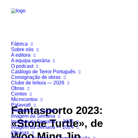
Fábrica
Sobre nós
A editora
A equipa operária
O podcast
Catálogo de Terror Português
Consignação de obras
Clube de leitura — 2026
Obras
Contos
Microcontos
Palavra6
Fantasporto 2023:
Videoteca — Curtas
Imagem da Semana
«Stone Turtle», de
Imagem da Semana — 2025
Imagem da Semana — 2024
Oficinas
Woo Ming Jin