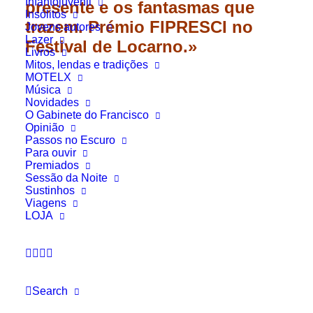
Infantojuvenil
presente e os fantasmas que
Insólitos
trazem. Prémio FIPRESCI no
Jovens autores
Lazer
Festival de Locarno.»
Livros
Mitos, lendas e tradições
MOTELX
Música
Novidades
O Gabinete do Francisco
Opinião
Passos no Escuro
Para ouvir
Premiados
Sessão da Noite
Sustinhos
Viagens
LOJA
Search