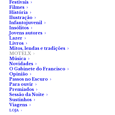
Festivais
apresentação oficial do nosso
Filmes
História
projeto.
Ilustração
Infantojuvenil
Como poderão imaginar — e se não imaginam, dou-
Insólitos
Jovens autores
vos aqui a certeza —, todo o processo implicou muito
Lazer
trabalho. No final, e para não variar, a nossa esmerada
Livros
equipa foi além do que lhes poderia ter sido pedido.
Mitos, lendas e tradições
MOTELX
Música
Decorridos estes breves, mas atarefados,
Novidades
dias de festival, vimos:
O Gabinete do Francisco
Opinião
21 longas-metragens (incluindo as três de produção
Passos no Escuro
nacional);
Para ouvir
Premiados
11 curtas-metragens de animação;
Sessão da Noite
12 curtas-metragens portuguesas;
Sustinhos
15 microcurtas (com a respetiva revelação da
Viagens
LOJA
premiada).