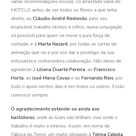
várias recomendações nossas, só arrastada sairia do
MOTELX, antes de ver todos os filmes a que tinha
direito; ao
Cláudio André Redondo
, pelo seu
incansável trabalho técnico e crítico, numa conjugação
só possível para quem se move a pura força de
vontade; e à
Marta Nazaré
, por todas as curtas de
animação que viu e por nos dar o privilégio da sua
entusiasta e conhecedora colaboração. Não deixo de
agradecer à
Liliana Duarte Pereira
, ao
Francisco
Horta
, ao
José Maria Covas
e ao
Fernando Reis
, por
todo o apoio nestes dias e em todos os outros. Estão
connosco sempre.
O agradecimento estende-se ainda aos
bastidores
, onde as luzes não brilham, mas onde o
trabalho é muito e intenso. Assim, em nome da
Fábrica do Terror, um muito obrigado à
Telma Cebola
,