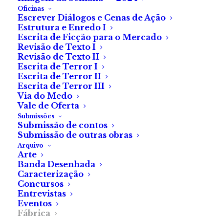
Oficinas
Escrever Diálogos e Cenas de Ação
Estrutura e Enredo I
Escrita de Ficção para o Mercado
Revisão de Texto I
Revisão de Texto II
MOTELX 2022:
Escrita de Terror I
Escrita de Terror II
Balanço e
Escrita de Terror III
Via do Medo
Agradecimentos
Vale de Oferta
Submissões
Submissão de contos
O ânimo da equipa operária
Submissão de outras obras
Arquivo
da Fábrica do Terror para a
Arte
sua primeira cobertura do
Banda Desenhada
Caracterização
MOTELX era enorme. Um
Concursos
ânimo justificado, uma vez
Entrevistas
que, dentro desta 16.ª edição,
Eventos
Fábrica
também se faria a