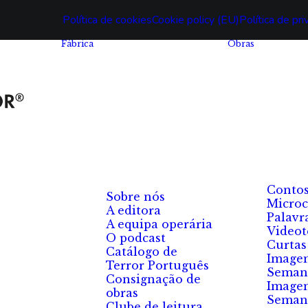
Política de cookies
Cookie policy (EU)
Política de pr
Fábrica
Obras
Conto
Sobre nós
Microc
A editora
Palavr
A equipa operária
Videot
O podcast
Curtas
Catálogo de
Image
Terror Português
Seman
Consignação de
Image
obras
Seman
Clube de leitura