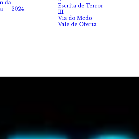
m da
Escrita de Terror
a — 2024
III
Via do Medo
Vale de Oferta