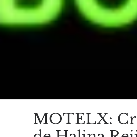
MOTELX: Críti
de Halina Rei