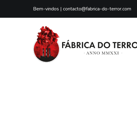
Bem-vindos |
contacto@fabrica-do-terror.com