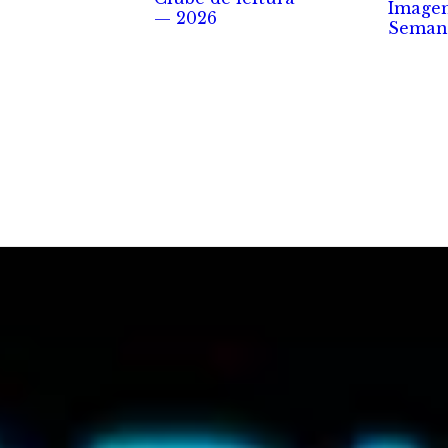
Image
— 2026
Seman