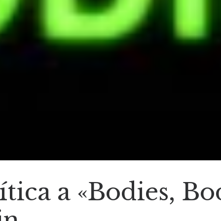
ca a «Bodies, Bod
jn