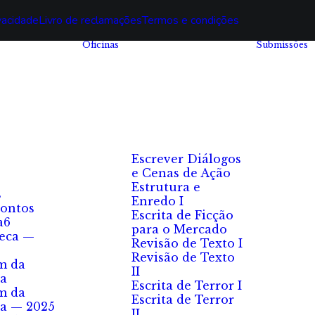
ivacidade
Livro de reclamações
Termos e condições
Oficinas
Submissões
Escrever Diálogos
e Cenas de Ação
Estrutura e
s
Enredo I
ontos
Escrita de Ficção
a6
para o Mercado
eca —
Revisão de Texto I
Revisão de Texto
m da
II
a
Escrita de Terror I
m da
Escrita de Terror
a — 2025
II