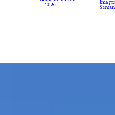
Image
— 2026
Seman