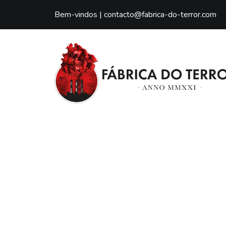
Bem-vindos |
contacto@fabrica-do-terror.com