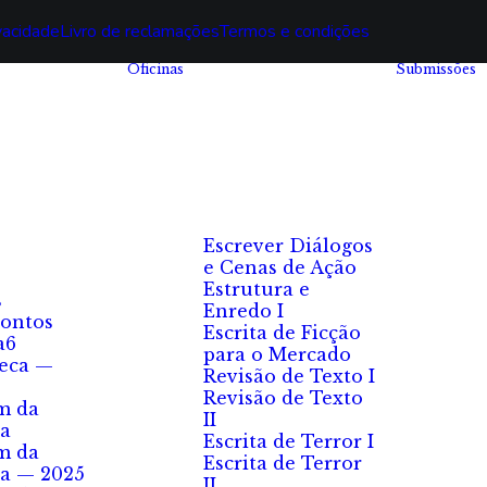
ivacidade
Livro de reclamações
Termos e condições
Oficinas
Submissões
Escrever Diálogos
e Cenas de Ação
Estrutura e
s
Enredo I
ontos
Escrita de Ficção
a6
para o Mercado
eca —
Revisão de Texto I
Revisão de Texto
m da
II
a
Escrita de Terror I
m da
Escrita de Terror
a — 2025
II