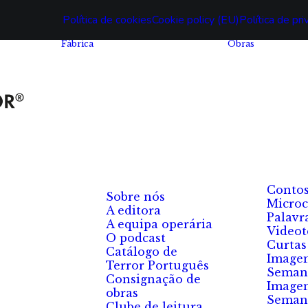
Política de cookies
Cookie policy (EU)
Política de pr
Fábrica
Obras
Conto
Sobre nós
Microc
A editora
Palavr
A equipa operária
Videot
O podcast
Curtas
Catálogo de
Image
Terror Português
Seman
Consignação de
Image
obras
Seman
Clube de leitura