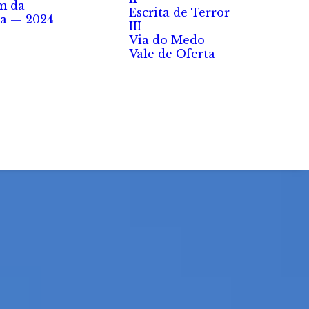
m da
Escrita de Terror
a — 2024
III
Via do Medo
Vale de Oferta