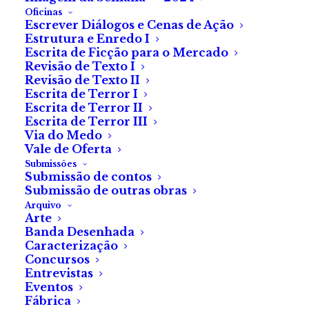
pela Fábrica do
Oficinas
Escrever Diálogos e Cenas de Ação
Terror.
Estrutura e Enredo I
Escrita de Ficção para o Mercado
Revisão de Texto I
Escolhemos 5 filmes de terror
Revisão de Texto II
que podes ver na plataforma
Escrita de Terror I
Escrita de Terror II
de
streaming
FilmTwist.
Escrita de Terror III
Via do Medo
Vale de Oferta
Submissões
Submissão de contos
Todos os meses, sugerimos o que podes ver na
Submissão de outras obras
plataforma de
streaming
da FilmTwist
, incluindo
Arquivo
Arte
cinema português, clássicos, filmes de culto e
Banda Desenhada
novidades. Estamos em modo pré-estágio para o
Caracterização
Concursos
MOTELX 2024, por isso, as nossas sugestões
Entrevistas
incluem três curtas portuguesas vencedoras do
Eventos
prémio Melhor Curta de Terror Portuguesa. Para os
Fábrica