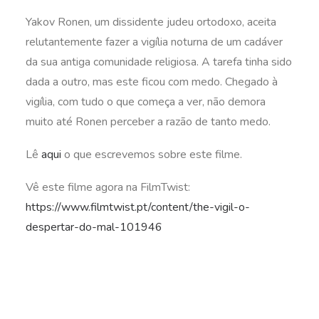
Yakov Ronen, um dissidente judeu ortodoxo, aceita
relutantemente fazer a vigília noturna de um cadáver
da sua antiga comunidade religiosa. A tarefa tinha sido
dada a outro, mas este ficou com medo. Chegado à
vigília, com tudo o que começa a ver, não demora
muito até Ronen perceber a razão de tanto medo.
Lê
aqui
o que escrevemos sobre este filme.
Vê este filme agora na FilmTwist:
https://www.filmtwist.pt/content/the-vigil-o-
despertar-do-mal-101946