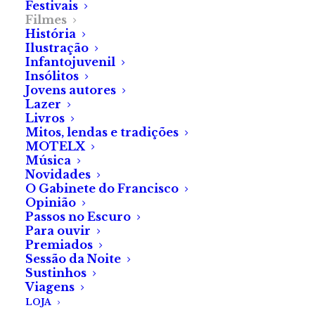
Festivais
menos festivaleiros, há um filme que já passou por
Filmes
uma Sessão da Noite e uma curta-metragem que
História
Ilustração
podia perfeitamente encaixar-se no universo
Infantojuvenil
Azoresploitation e que fala de um certo episódio
Insólitos
numa certa vila piscatória micaelense (antes de a
Jovens autores
Lazer
Netflix a ter «descoberto»).
Livros
Mitos, lendas e tradições
MOTELX
Música
Novidades
O Gabinete do Francisco
Opinião
Passos no Escuro
Para ouvir
Premiados
Sessão da Noite
Sustinhos
Viagens
LOJA