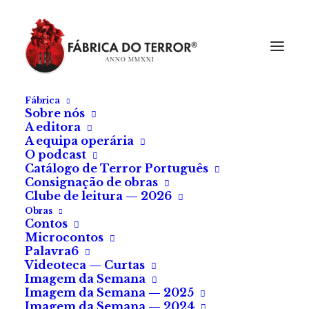
Fábrica
Sobre nós
A editora
A equipa operária
O podcast
Ordenação padrão
Catálogo de Terror Português
Consignação de obras
Ordenar por popularidade
Clube de leitura — 2026
Ordenar por média de classificação
Obras
Ordenar por mais recentes
Contos
Ordenar por preço: menor para maior
Microcontos
Ordenar por preço: maior para menor
Palavra6
Videoteca — Curtas
A mostrar todos os 40 resultados
Imagem da Semana
Imagem da Semana — 2025
Imagem da Semana — 2024