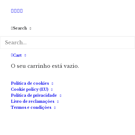
Search
Golpes Curtos — Os Melhores Microcontos Da Fábrica Do
Terror
15.00
€
(com IVA)
Cart
Golpes Curtos — Os Melhores Microcontos da
O seu carrinho está vazio.
Fábrica do Terror Uma seleção de 59…
Política de cookies
ADICIONAR
Cookie policy (EU)
Política de privacidade
Livro de reclamações
Termos e condições