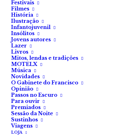
Festivais
aprimorar os seus textos! Datas: 6,…
Filmes
História
Ilustração
ADICIONAR
Infantojuvenil
Insólitos
Jovens autores
Lazer
Livros
Mitos, lendas e tradições
MOTELX
Música
Novidades
O Gabinete do Francisco
Opinião
Passos no Escuro
Para ouvir
Premiados
Sessão da Noite
Sustinhos
Viagens
LOJA