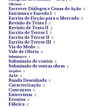
Oficinas
Escrever Diálogos e Cenas de Ação
Estrutura e Enredo I
Escrita de Ficção para o Mercado
Revisão de Texto I
Revisão de Texto II
Escrita de Terror I
Escrita de Terror II
Escrita de Terror III
Via do Medo
Vale de Oferta
Submissões
Submissão de contos
Submissão de outras obras
Arquivo
Arte
Banda Desenhada
Caracterização
Concursos
Entrevistas
Eventos
Oficina — Revisão De Texto I
175.00
€
(com IVA)
Fábrica
Com a oficina de Revisão de Texto I, vais poder