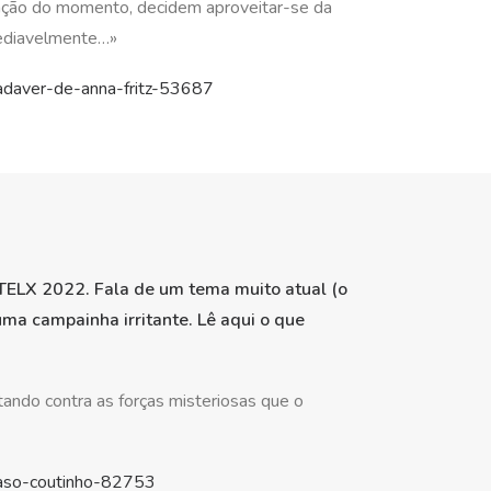
itação do momento, decidem aproveitar-se da
emediavelmente…»
cadaver-de-anna-fritz-53687
TELX 2022. Fala de um tema muito atual (o
 uma campainha irritante. Lê
aqui
o que
utando contra as forças misteriosas que o
caso-coutinho-82753