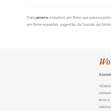
Para
janeiro
, incluímos um filme que passou pe
um filme espanhol, sugestão da Sessão da Noite 
Wol
Assist
«Elaine
compor
leva-o 
naturez