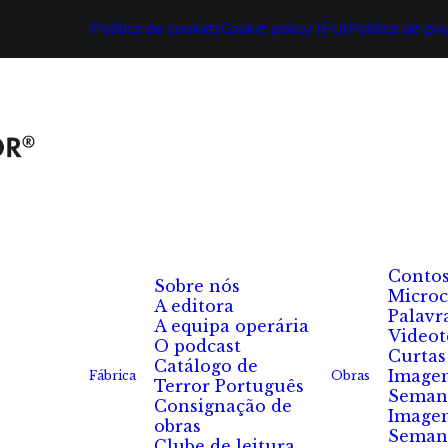
Política de cookies
Cookie policy (EU)
Política de pr
Conto
Sobre nós
Microc
A editora
Palavr
A equipa operária
Videot
O podcast
Curtas
Catálogo de
Image
Fábrica
Obras
Terror Português
Seman
Consignação de
Image
obras
Seman
Clube de leitura