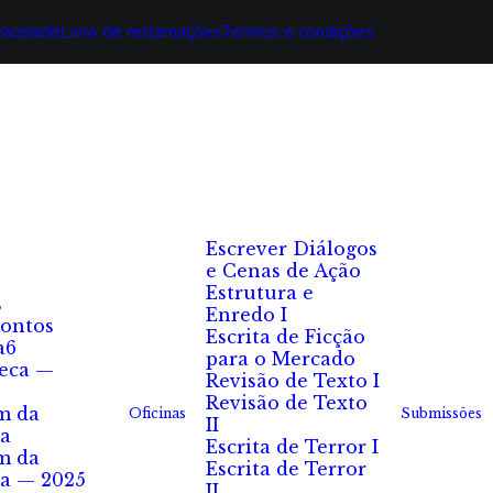
ivacidade
Livro de reclamações
Termos e condições
Escrever Diálogos
e Cenas de Ação
Estrutura e
s
Enredo I
ontos
Escrita de Ficção
a6
para o Mercado
eca —
Revisão de Texto I
Revisão de Texto
m da
Oficinas
Submissões
II
a
Escrita de Terror I
m da
Escrita de Terror
a — 2025
II