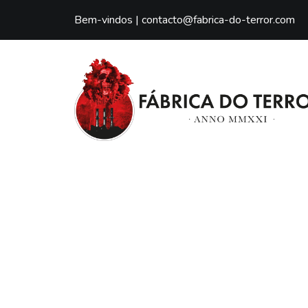
Bem-vindos |
contacto@fabrica-do-terror.com