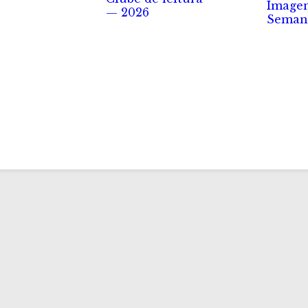
Image
— 2026
Seman