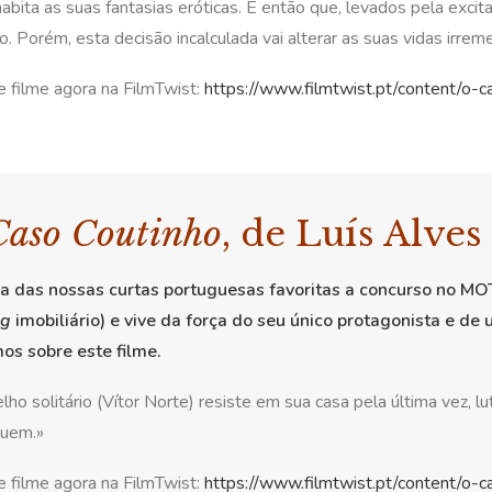
habita as suas fantasias eróticas. É então que, levados pela exc
o. Porém, esta decisão incalculada vai alterar as suas vidas irr
e filme agora na FilmTwist:
https://www.filmtwist.pt/content/o-
Caso Coutinho
, de Luís Alves
a das nossas curtas portuguesas favoritas a concurso no MO
ng
imobiliário) e vive da força do seu único protagonista e de
os sobre este filme.
ho solitário (Vítor Norte) resiste em sua casa pela última vez, l
uem.»
e filme agora na FilmTwist:
https://www.filmtwist.pt/content/o-