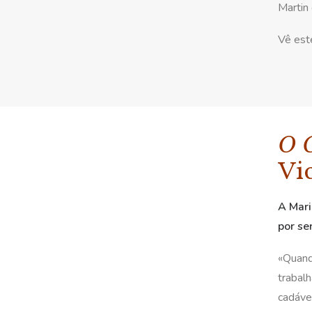
Martin 
Vê est
O 
Vi
A Mari
por se
«Quand
trabal
cadáve