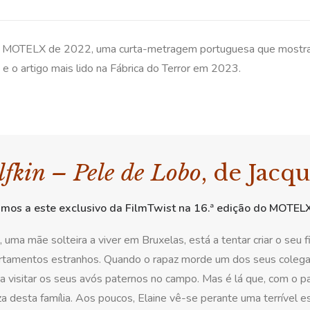
lo MOTELX de 2022, uma curta-metragem portuguesa que mostra c
e o artigo mais lido na Fábrica do Terror em 2023.
fkin – Pele de Lobo
, de Jacq
imos a este exclusivo da FilmTwist na 16.ª edição do MOTELX.
, uma mãe solteira a viver em Bruxelas, está a tentar criar o seu 
tamentos estranhos. Quando o rapaz morde um dos seus colegas 
a visitar os seus avós paternos no campo. Mas é lá que, com o pa
a desta família. Aos poucos, Elaine vê-se perante uma terrível es