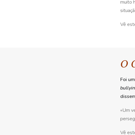
muito 
situaçã
Vê est
O 
Foi um
bullyi
dissem
«Um vel
perseg
Vê est