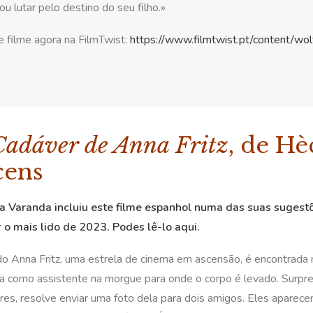
ou lutar pelo destino do seu filho.»
e filme agora na FilmTwist:
https://www.filmtwist.pt/content/w
Cadáver de Anna Fritz
, de H
cens
a Varanda incluiu este filme espanhol numa das suas sugest
r o mais lido de 2023. Podes lê-lo
aqui
.
o Anna Fritz, uma estrela de cinema em ascensão, é encontrada 
ha como assistente na morgue para onde o corpo é levado. Surpre
res, resolve enviar uma foto dela para dois amigos. Eles aparece