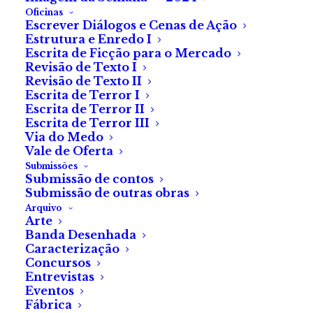
Oficinas
Escrever Diálogos e Cenas de Ação
Estrutura e Enredo I
Escrita de Ficção para o Mercado
Revisão de Texto I
Revisão de Texto II
Sugestões de Natal
Escrita de Terror I
Escrita de Terror II
para os mais pequenos
Escrita de Terror III
Via do Medo
Vale de Oferta
Cabe sempre mais um
Submissões
Submissão de contos
livro no sapatinho!
Submissão de outras obras
Arquivo
Arte
Banda Desenhada
A pensar em quem ainda não
Caracterização
tem todos os presentes para o
Concursos
Natal, a Fábrica do Terror
Entrevistas
Eventos
compilou algumas sugestões
Fábrica