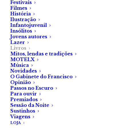
de livros de terror natalício
Festivais
Filmes
(nacional e estrangeiro) para
História
os mais novos, que os mais
Ilustração
crescidos também vão querer
Infantojuvenil
Insólitos
ler.
Jovens autores
Lazer
Livros
Mitos, lendas e tradições
MOTELX
Música
Novidades
O Gabinete do Francisco
Opinião
Passos no Escuro
Marta Nazaré
Para ouvir
Premiados
Sessão da Noite
Sustinhos
Viagens
LOJA