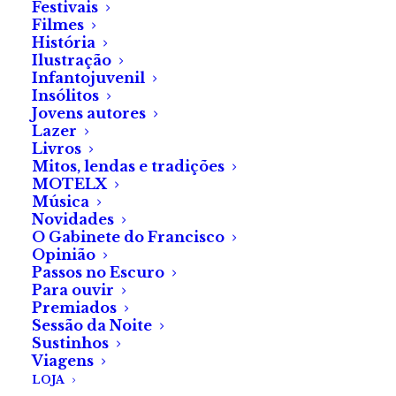
Festivais
Filmes
Artigo
História
Ilustração
by Fábrica do Terror
Infantojuvenil
«O Intruso» (2020), um
Insólitos
filme de Hugo Pinto
Jovens autores
Lazer
Livros
Mitos, lendas e tradições
MOTELX
Música
Novidades
O Gabinete do Francisco
Opinião
Passos no Escuro
Para ouvir
Premiados
Sessão da Noite
Sustinhos
Viagens
LOJA
ARTIGOS RECENTES