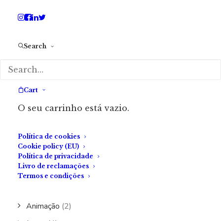
Crítica a «A Aia», de Eça de Queiroz
Search
Lançamento de «Dead Stop: No Vacancy»
A Maldição da Bruxa de Canha
Entrevista a André Murraças
Cart
«Silent Hill 2 Remake» (2024)
O seu carrinho está vazio.
CATEGORIAS
Política de cookies
Cookie policy (EU)
Política de privacidade
Livro de reclamações
Lazer
(35)
Termos e condições
Caracterização
(1)
Animação
(2)