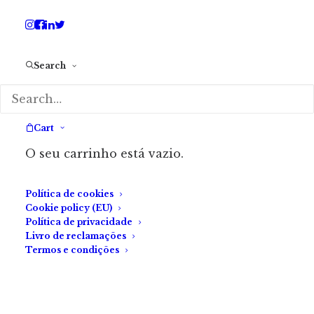
Search
Artigo
by Fábrica do Terror
Cart
«The Dark Room»,
O seu carrinho está vazio.
álbum de António
Bizarro
Política de cookies
Cookie policy (EU)
Política de privacidade
Livro de reclamações
Termos e condições