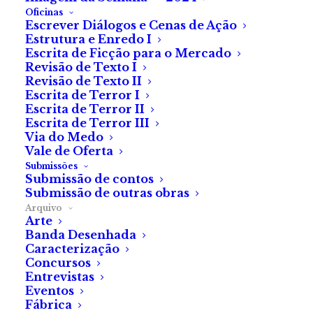
Oficinas
Escrever Diálogos e Cenas de Ação
Estrutura e Enredo I
Escrita de Ficção para o Mercado
Revisão de Texto I
Revisão de Texto II
Escrita de Terror I
Escrita de Terror II
Escrita de Terror III
Via do Medo
Vale de Oferta
Submissões
Artigo
Submissão de contos
Submissão de outras obras
by Fernando Reis
Arquivo
Holocausto Canibal,
Arte
Banda Desenhada
«Crueza Ferina»
Caracterização
Concursos
Entrevistas
Eventos
Fábrica