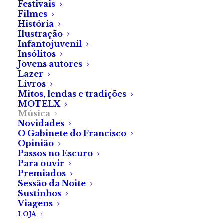
Festivais
Filmes
História
Ilustração
Infantojuvenil
Insólitos
Jovens autores
Lazer
Livros
Mitos, lendas e tradições
Artigo
MOTELX
Música
by Fábrica do Terror
Novidades
«A Spooky Ballad», uma
O Gabinete do Francisco
Opinião
música de Patrícia Sá
Passos no Escuro
Para ouvir
Premiados
Sessão da Noite
Sustinhos
Viagens
LOJA