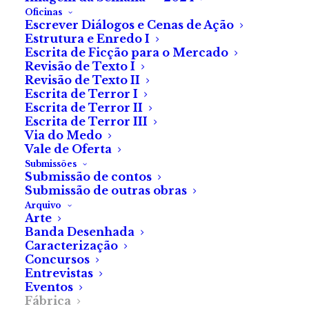
Nesta lista de
Oficinas
Escrever Diálogos e Cenas de Ação
sugestões, há ideias
Estrutura e Enredo I
Escrita de Ficção para o Mercado
para todos os gostos e
Revisão de Texto I
todas as idades
Revisão de Texto II
Escrita de Terror I
Escrita de Terror II
Escrita de Terror III
Se ainda te estás a perguntar
Via do Medo
o que é que os fãs de terror
Vale de Oferta
gostam de receber pelo Natal,
Submissões
Submissão de contos
a Fábrica do Terror tem as
Submissão de outras obras
sugestões perfeitas.
Arquivo
Arte
Banda Desenhada
Caracterização
Concursos
Entrevistas
Eventos
Fábrica