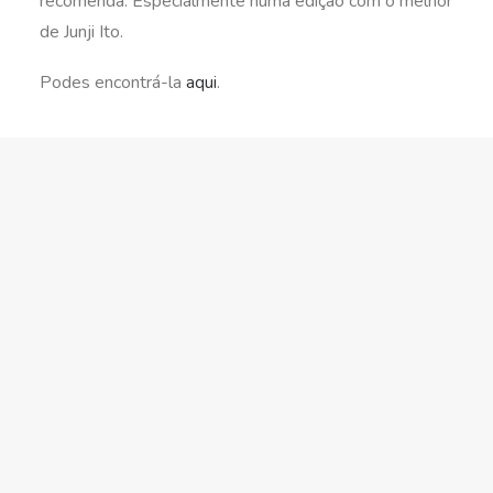
recomenda. Especialmente numa edição com o melhor
de Junji Ito.
Podes encontrá-la
aqui
.