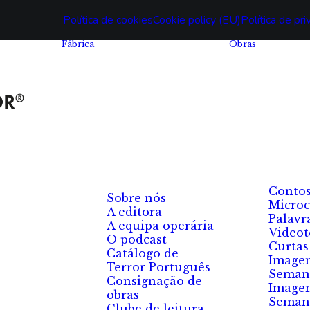
Política de cookies
Cookie policy (EU)
Política de pr
Fábrica
Obras
Conto
Sobre nós
Microc
A editora
Palavr
A equipa operária
Videot
O podcast
Curtas
Catálogo de
Image
Terror Português
Seman
Consignação de
Image
obras
Seman
Clube de leitura