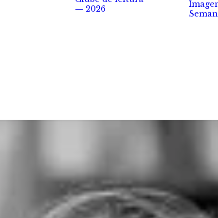
Image
— 2026
Seman