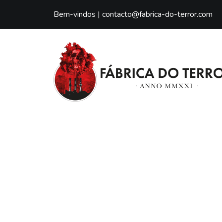
Bem-vindos |
contacto@fabrica-do-terror.com