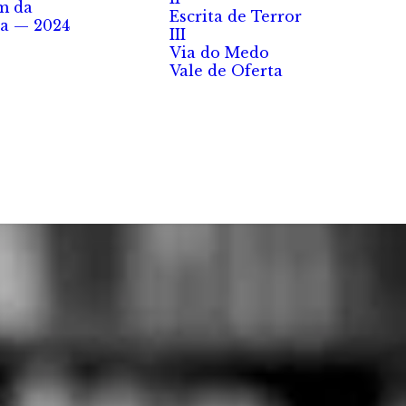
m da
Escrita de Terror
a — 2024
III
Via do Medo
Vale de Oferta