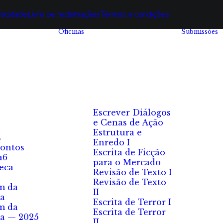
ivacidade
Livro de reclamações
Termos e condições
Oficinas
Submissões
Escrever Diálogos
e Cenas de Ação
Estrutura e
s
Enredo I
ontos
Escrita de Ficção
a6
para o Mercado
eca —
Revisão de Texto I
Revisão de Texto
m da
II
a
Escrita de Terror I
m da
Escrita de Terror
a — 2025
II