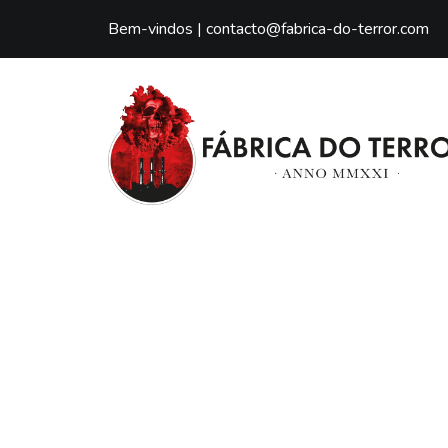
Bem-vindos |
contacto@fabrica-do-terror.com