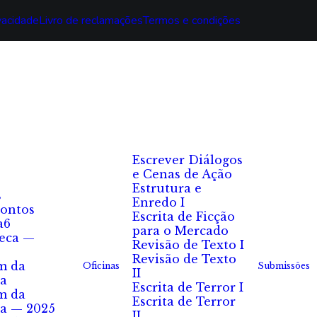
ivacidade
Livro de reclamações
Termos e condições
Escrever Diálogos
e Cenas de Ação
Estrutura e
s
Enredo I
ontos
Escrita de Ficção
a6
para o Mercado
eca —
Revisão de Texto I
Revisão de Texto
m da
Oficinas
Submissões
II
a
Escrita de Terror I
m da
Escrita de Terror
a — 2025
II