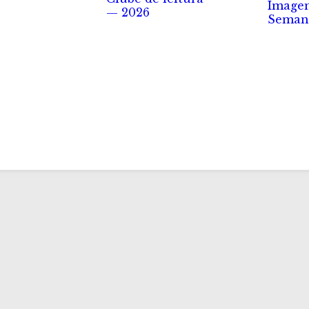
Image
— 2026
Seman