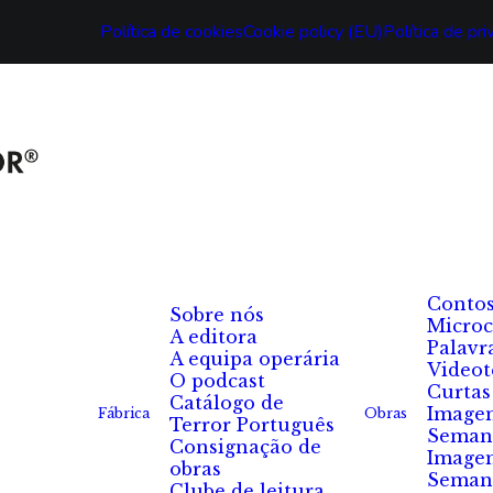
Política de cookies
Cookie policy (EU)
Política de pr
Conto
Sobre nós
Microc
A editora
Palavr
A equipa operária
Videot
O podcast
Curtas
Catálogo de
Image
Fábrica
Obras
Terror Português
Seman
Consignação de
Image
obras
Seman
Clube de leitura