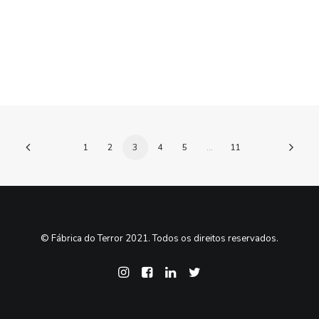
Artigo
by Maria Varanda
1
2
3
4
5
…
11
© Fábrica do Terror 2021. Todos os direitos reservados.