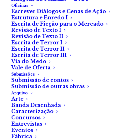
Oficinas
Escrever Diálogos e Cenas de Ação
Estrutura e Enredo I
Escrita de Ficção para o Mercado
Revisão de Texto I
Revisão de Texto II
Escrita de Terror I
Escrita de Terror II
Escrita de Terror III
Via do Medo
Vale de Oferta
Submissões
Submissão de contos
Submissão de outras obras
Arquivo
Arte
Banda Desenhada
Caracterização
Concursos
Entrevistas
Eventos
Sessão da Noite — «Baby
Fábrica