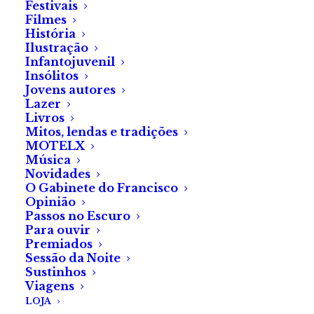
Ruby» (2024)
Festivais
Filmes
História
Ilustração
Artigo
Infantojuvenil
Insólitos
by Maria Varanda
Jovens autores
Lazer
Livros
Mitos, lendas e tradições
MOTELX
Música
Novidades
O Gabinete do Francisco
Opinião
Passos no Escuro
Para ouvir
Premiados
Sessão da Noite
Sustinhos
Viagens
Crítica a «Graça Furiosa»
LOJA