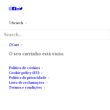
Artigo
by Maria Varanda
Search
Sessão da Noite —
«Apostle», um filme de
Gareth Evans
Cart
O seu carrinho está vazio.
Política de cookies
Cookie policy (EU)
Política de privacidade
Livro de reclamações
Termos e condições