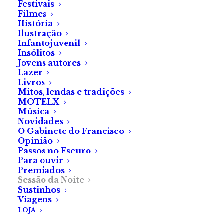
Festivais
Filmes
Artigo
História
Ilustração
by Maria Varanda
Infantojuvenil
Sessão da Noite — «O
Insólitos
Homem Invisível», um
Jovens autores
Lazer
filme de Leigh
Livros
Whannell
Mitos, lendas e tradições
MOTELX
Música
Novidades
O Gabinete do Francisco
Opinião
Passos no Escuro
Para ouvir
Premiados
Sessão da Noite
Sustinhos
Viagens
LOJA