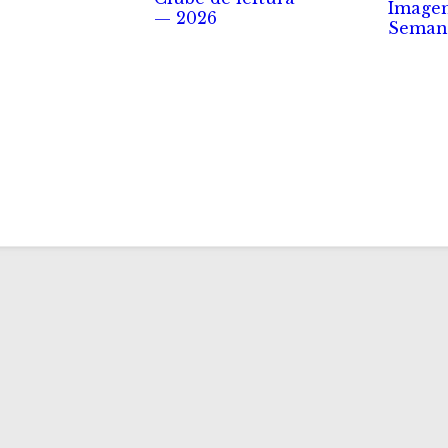
Image
— 2026
Seman