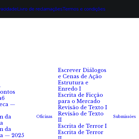
ivacidade
Livro de reclamações
Termos e condições
Escrever Diálogos
e Cenas de Ação
Estrutura e
s
Enredo I
ontos
Escrita de Ficção
a6
para o Mercado
eca —
Revisão de Texto I
Revisão de Texto
m da
Oficinas
Submissões
II
a
Escrita de Terror I
m da
Escrita de Terror
a — 2025
II