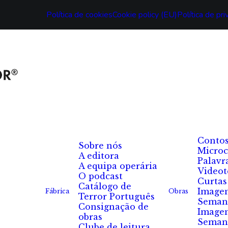
Política de cookies
Cookie policy (EU)
Política de pr
Conto
Sobre nós
Microc
A editora
Palavr
A equipa operária
Videot
O podcast
Curtas
Catálogo de
Image
Fábrica
Obras
Terror Português
Seman
Consignação de
Image
obras
Seman
Clube de leitura