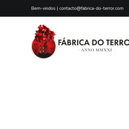
Bem-vindos |
contacto@fabrica-do-terror.com